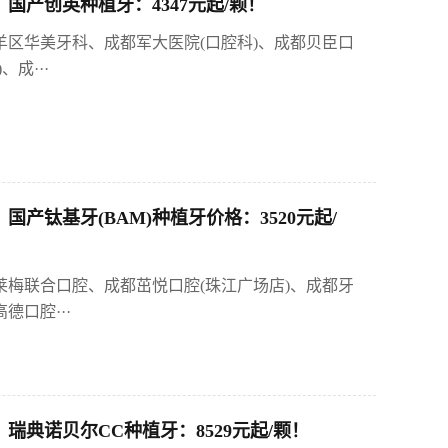
国产创英种植牙：4347元起/颗！
羊区华美牙科、成都军大医院(口腔科)、成都贝臣口
成···
钛基牙(BAM)种植牙价格：3520元起/
莱梅联合口腔、成都茁悦口腔(珠江广场店)、成都牙
口腔···
典诺贝尔CC种植牙：8529元起/颗！