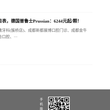
德国普鲁士Prussian：6244元起/颗！
唐牙科(簇桥店)、成都新都展博口腔门诊、成都金牛
腔、···
手
机
版