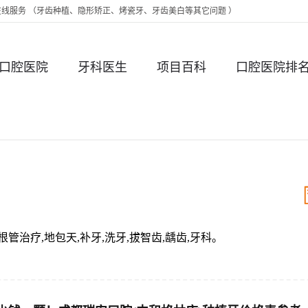
时在线服务 （牙齿种植、隐形矫正、烤瓷牙、牙齿美白等其它问题 ）
口腔医院
牙科医生
项目百科
口腔医院排
根管治疗,地包天,补牙,洗牙,拔智齿,龋齿,牙科。