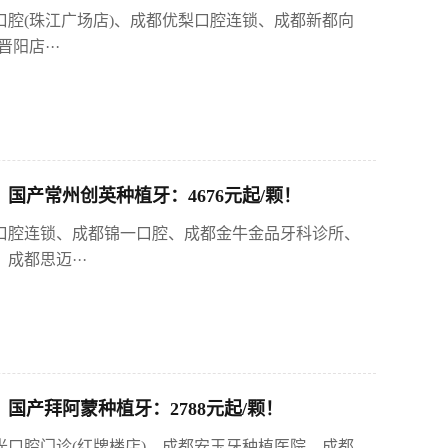
口腔(珠江广场店)、成都优梨口腔连锁、成都新都向
阳店···
国产常州创英种植牙：4676元起/颗！
梨口腔连锁、成都锦一口腔、成都金牛金品牙科诊所、
都思迈···
国产拜阿蒙种植牙：2788元起/颗！
光口腔门诊(红牌楼店)、成都安玉牙种植医院、成都