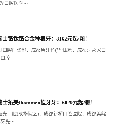
口腔医院···
士锆钛锆合金种植牙：8162元起/颗！
贝口腔门诊部、成都唐牙科(华阳店)、成都牙管家口
腔···
美thommen植牙牙：6029元起/颗！
极光口腔(成华院区)、成都新桥口腔医院、成都美绽
先···