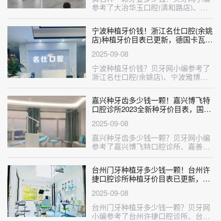
参考了大冶华玉口腔(清和路店)、黄
石大冶捷康口腔诊所、黄石华玉口腔
(···
宁波种植牙价钱！浙江名仕口腔(余姚
店)种植牙价目表已更新，德国卡瓦
ABT种植体：6615元起/颗！
2025-09-08
宁波种植牙价钱？贝牙网小编参考了
浙江名仕口腔(余姚店)、宁波雅博仕
口腔、宁波美莱口腔、宁波好牙引领
口···
嘉兴种牙齿多少钱一颗！嘉兴博飞特
口腔诊所2023全新种牙价目表，国产
天玺牙科种植牙价格：3399元起/颗！
2025-09-08
嘉兴种牙齿多少钱一颗？贝牙网小编
参考了嘉兴博飞特口腔诊所、嘉善罗
星华众口腔、嘉兴金铂利口腔、平湖
麦芽···
台州门牙种植牙多少钱一颗！台州许
捷口腔诊所种植牙价目表已更新，德
国Camlog卡姆洛种植体：5649元起/
2025-09-08
颗！
台州门牙种植牙多少钱一颗？贝牙网
小编参考了台州许捷口腔诊所、台州