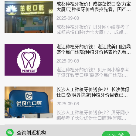
成都种植牙报价！成都茁悦口腔(力宝
大厦店)种植牙价格表抢先看，国产大
清西格种植牙：3251元起/颗！
2025-09-08
成都种植牙报价？贝牙网小编参考了
成都茁悦口腔(力宝大厦店)、成都锦
官儿童口腔医院、成都圣贝牙科门诊
(···
湛江种植牙的价钱！湛江致美口腔(鼎
盛全民门诊部)种植牙价格表抢先看，
德国Camlog卡姆洛种植体：5133元
2025-09-08
起/颗！
湛江种植牙的价钱？贝牙网小编参考
了湛江致美口腔(鼎盛全民门诊部)、
湛江市珠江口腔医院(兴华店)、湛江
···
长沙人工种植牙价钱多少！长沙优伢
仕口腔(明昇院店)种植牙价目表已更
新，瑞典尼奥斯neoss种植牙：8795
2025-09-08
元起/颗！
长沙人工种植牙价钱多少？贝牙网小
编参考了长沙优伢仕口腔(明昇院
店)、长沙县三度美口腔(斑马牙依丁
家岭···
查询附近机构