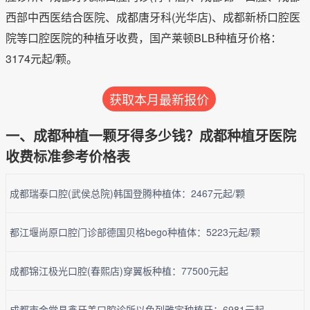
西部中西医结合医院、成都唐牙科(光华店)、成都新桥口腔医
院等口腔医院的种植牙收费，国产莱顿BLB种植牙价格：
3174元起/颗。
获取本月最新报价
一、成都种植一颗牙得多少钱？成都种植牙医院
收费标准参考价格表
成都瑞泰口腔(武侯总院)韩国登腾种植体：2467元起/颗
都江堰尚原口腔门诊部德国贝格bego种植体：5223元起/颗
成都锦江极光口腔(春熙店)穿翼板种植：77500元起
成都市金堂县鑫牙美口腔诊所以色列雅定种植牙：6981元起