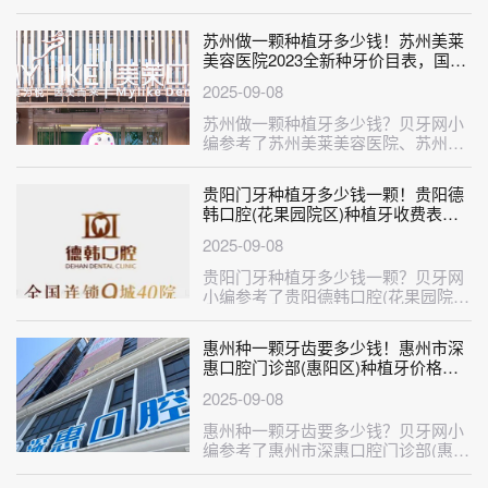
三门周瑞伟口腔、台州玉环澍仁口
腔、台···
苏州做一颗种植牙多少钱！苏州美莱
美容医院2023全新种牙价目表，国产
中国安联种植牙价格：2621元起/颗！
2025-09-08
苏州做一颗种植牙多少钱？贝牙网小
编参考了苏州美莱美容医院、苏州牙
博士口腔(新区机构)、苏州美奥口腔
(···
贵阳门牙种植牙多少钱一颗！贵阳德
韩口腔(花果园院区)种植牙收费表公
布，瑞典诺贝尔Active种植牙：13640
2025-09-08
元起/颗！
贵阳门牙种植牙多少钱一颗？贝牙网
小编参考了贵阳德韩口腔(花果园院
区)、贵阳柏德口腔(世纪城分院)、贵
···
惠州种一颗牙齿要多少钱！惠州市深
惠口腔门诊部(惠阳区)种植牙价格表
参考，瑞士iti：6965元起/颗！
2025-09-08
惠州种一颗牙齿要多少钱？贝牙网小
编参考了惠州市深惠口腔门诊部(惠阳
区)、惠州牙博士口腔(博罗店)、惠···