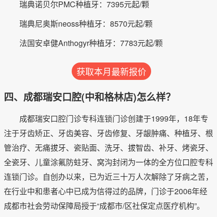
瑞典诺贝尔PMC种植牙：7395元起/颗
瑞典尼奥斯neoss种植牙：8570元起/颗
法国安卓健Anthogyr种植牙：7783元起/颗
获取本月最新报价
四、成都瑞安口腔(中和格林店)怎么样？
成都瑞安口腔门诊专科连锁门诊创建于1999年，18年专
注于牙齿矫正、牙齿美容、牙齿修复、牙龈肿痛、种植牙、根
管治疗、无痛拔牙、瓷贴面、洗牙、拔智齿、补牙、烤瓷牙、
全瓷牙、儿童涂氟防蛀牙、窝沟封闭为一体的全方位口腔专科
连锁门诊。自创办以来，已为近三十万人次解除了牙病之苦，
在行业中和患者心中已成为信得过的品牌，门诊于2006年经
成都市社会劳动保障局授于“成都市/区社保定点医疗机构”。