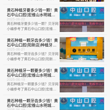
玉口腔 (延安路店)、湖北黄石精诚
口腔···
黄石种植牙要多少钱一颗！黄
石中山口腔(宏维山水明城店)
种牙超划算，瑞士百丹特
2025-06-22
黄石种植牙要多少钱一颗？贝牙网
Biodente种植牙：9687元起/
颗！
小编参考了黄石中山口腔(宏维山
水明城店)、黄石华玉口腔 (延安路
店)、···
黄石种植一颗牙齿多少钱！黄
石中山口腔(阳新店)种植牙收
费表公布，德国贝格bego种
2025-06-21
黄石种植一颗牙齿多少钱？贝牙网
植体：5391元起/颗！
小编参考了黄石中山口腔(阳新
店)、中山口腔医院(大冶观山路
店)、湖北平···
黄石种植牙一颗要多少钱！黄
石中山口腔(宏维山水明城店)
种植牙价目表已更新，美国欧
2025-06-19
黄石种植牙一颗要多少钱？贝牙网
妮泰Basic种植系统：6582元
起/颗！
小编参考了黄石中山口腔(宏维山
水明城店)、黄石华玉口腔(石料山
店)、黄···
黄石种植一颗牙齿多少钱！黄
石中山口腔(宏维山水明城
店)2023全新种牙价目表，瑞
2025-06-19