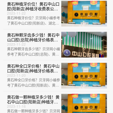
腔医院(大···
黄石种植牙价位！黄石中山口
腔(阳新店)种植牙收费表公
布，瑞典诺贝尔CC种植牙：
2023-11-22
黄石种植牙价位？贝牙网小编参考
8431元起/颗！
了黄石中山口腔(阳新店)、湖北平
头牙匠(阳新慈济医院店)、黄石中
山口腔···
黄石种颗牙齿多少钱！黄石中
山口腔(总院)种植牙价格表，
国产钛基牙(BAM)种植牙价
2023-11-22
黄石种颗牙齿多少钱？贝牙网小编
格：3797元起/颗！
参考了黄石中山口腔(总院)、黄石
大冶捷康口腔诊所、中山口腔医院
(大冶观···
黄石种全口牙价格！黄石中山
口腔(阳新店)种植牙价格表更
新，韩国仕诺康种植体：
2023-11-20
黄石种全口牙价格？贝牙网小编参
3404元起/颗！
考了黄石中山口腔(阳新店)、黄石
乐芽口腔、黄石华玉口腔 (延安路
店)、···
黄石做一颗种植牙多少钱！黄
石中山口腔(阳新店)种植牙价
格表更新，瑞士锆钛锆合金种
2023-11-16
黄石做一颗种植牙多少钱？贝牙网
植牙：8610元起/颗！