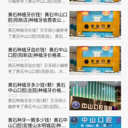
小编参考了黄石中山口腔(阳新
店)、黄石乐芽口腔、黄石大冶捷
康口腔诊所、···
黄石种植牙价钱！黄石中山口
腔(阳新店)种植牙收费表公
布，瑞典诺贝尔种植牙：
2023-12-01
黄石种植牙价钱？贝牙网小编参考
5283元起/颗！
了黄石中山口腔(阳新店)、黄石乐
芽口腔、湖北平头牙匠(阳新慈济
医院店)···
黄石种植牙齿价钱！黄石中山
口腔(阳新店)种植牙价格表更
新，瑞士锆钛锆合金种植牙：
2023-12-01
黄石种植牙齿价钱？贝牙网小编参
8725元起/颗！
考了黄石中山口腔(阳新店)、大冶
华玉新时代口腔(荟萃路店)、黄石
乐芽口···
黄石种植牙多少钱1颗！黄石
中山口腔(总院)种植牙价格表
参考，国产百康特种植牙：
2023-12-01
黄石种植牙多少钱1颗？贝牙网小
4591元起/颗！
编参考了黄石中山口腔(总院)、黄
石M中山口腔(中央华府店)、黄石
乐芽口···
黄石种牙一颗多少钱！黄石中
山口腔(宏维山水明城店)种牙