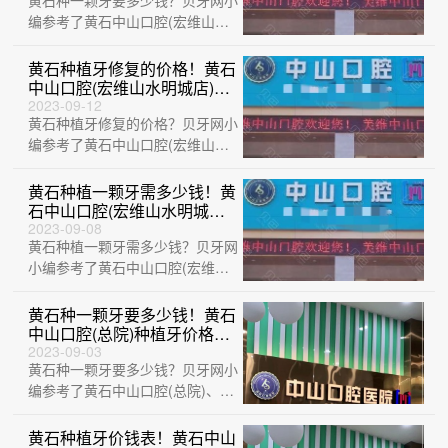
黄石种一颗牙要多少钱？贝牙网小
种植牙价格：3713元起/颗！
编参考了黄石中山口腔(宏维山水
明城店)、黄石大冶捷康口腔诊
所、黄石中山···
黄石种植牙修复的价格！黄石
中山口腔(宏维山水明城店)种
植牙医院排名TOP1，瑞典
2023-09-12
黄石种植牙修复的价格？贝牙网小
Astra种植牙：9834元起/颗！
编参考了黄石中山口腔(宏维山水
明城店)、黄石华玉口腔 (延安路
店)、湖···
黄石种植一颗牙需多少钱！黄
石中山口腔(宏维山水明城店)
种植牙价格表抢先看，国产康
2023-09-08
黄石种植一颗牙需多少钱？贝牙网
德泰种植牙价格：3814元起/
颗！
小编参考了黄石中山口腔(宏维山
水明城店)、黄石华玉口腔 (延安路
店)、···
黄石种一颗牙要多少钱！黄石
中山口腔(总院)种植牙价格表
更新，国产康盛种植牙价格：
2023-09-03
黄石种一颗牙要多少钱？贝牙网小
4209元起/颗！
编参考了黄石中山口腔(总院)、中
山口腔医院(大冶观山路店)、黄石
M中山···
黄石种植牙价钱表！黄石中山