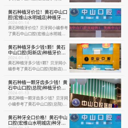
店)、黄石乐芽口腔、黄石瑞橙口
腔、中山口腔···
黄石种植牙价位！黄石中山口
腔(宏维山水明城店)种植牙价
格表，德国贝格bego种植
2024-01-14
黄石种植牙价位？贝牙网小编参考
体：5661元起/颗！
了黄石中山口腔(宏维山水明城
店)、黄石品众口腔医院、黄石华
玉口腔 (延···
黄石种植牙多少钱1颗！黄石
中山口腔(阳新店)种植牙价目
表已更新，瑞典诺贝尔Active
2024-01-13
黄石种植牙多少钱1颗？贝牙网小
种植牙：12928元起/颗！
编参考了黄石中山口腔(阳新店)、
湖北平头牙匠(阳新慈济医院店)、
大冶华···
黄石种植一颗牙齿多少钱！黄
石中山口腔(总院)种植牙价格
表更新，国产康盛种植牙价
2024-01-13
黄石种植一颗牙齿多少钱？贝牙网
格：4713元起/颗！
小编参考了黄石中山口腔(总院)、
中山口腔医院(大冶观山路店)、湖
北平头···
黄石种牙全口价格！黄石中山
口腔(宏维山水明城店)种牙超
2024-01-13