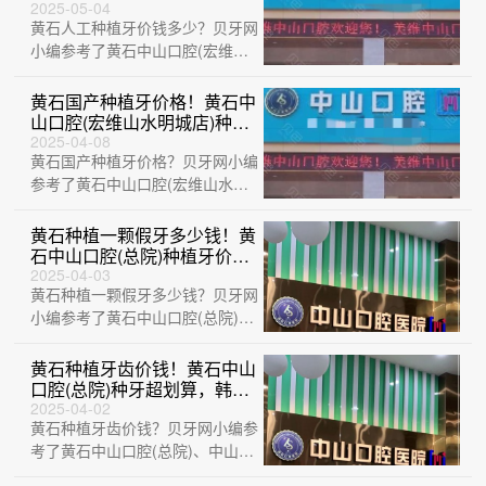
种植牙价格一览表，国产创英
2025-05-04
黄石人工种植牙价钱多少？贝牙网
种植牙：3765元起/颗！
小编参考了黄石中山口腔(宏维山
水明城店)、大冶华玉新时代口腔
(荟萃路店···
黄石国产种植牙价格！黄石中
山口腔(宏维山水明城店)种植
牙价目表已更新，瑞典诺贝尔
2025-04-08
黄石国产种植牙价格？贝牙网小编
种植牙：5149元起/颗！
参考了黄石中山口腔(宏维山水明
城店)、黄石瑞橙口腔、黄石乐芽
口腔、大冶···
黄石种植一颗假牙多少钱！黄
石中山口腔(总院)种植牙价格
表更新，德国ht瑞西欧种植
2025-04-03
黄石种植一颗假牙多少钱？贝牙网
牙：6815元起/颗！
小编参考了黄石中山口腔(总院)、
湖北黄石精诚口腔、中山口腔医院
(大冶观···
黄石种植牙齿价钱！黄石中山
口腔(总院)种牙超划算，韩国
登腾种植体：2109元起/颗！
2025-04-02
黄石种植牙齿价钱？贝牙网小编参
考了黄石中山口腔(总院)、中山口
腔医院(大冶观山路店)、黄石大冶