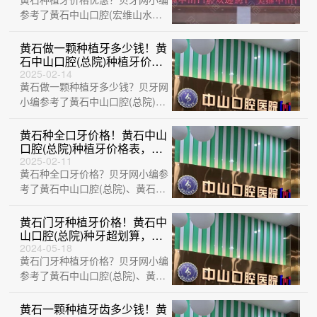
neoss种植牙：8614元起/
颗！
参考了黄石中山口腔(宏维山水明
城店)、湖北平头牙匠(阳新慈济医
院店)、···
黄石做一颗种植牙多少钱！黄
石中山口腔(总院)种植牙价格
表，国产常州创英种植牙：
2025-02-14
黄石做一颗种植牙多少钱？贝牙网
4766元起/颗！
小编参考了黄石中山口腔(总院)、
黄石华玉口腔(石料山店)、大冶华
玉新时···
黄石种全口牙价格！黄石中山
口腔(总院)种植牙价格表，国
产百康特种植牙：4772元起/
2025-02-11
黄石种全口牙价格？贝牙网小编参
颗！
考了黄石中山口腔(总院)、黄石华
玉口腔 (延安路店)、黄石品众口腔
医院···
黄石门牙种植牙价格！黄石中
山口腔(总院)种牙超划算，国
产大清西格种植牙：3310元
2024-05-18
黄石门牙种植牙价格？贝牙网小编
起/颗！
参考了黄石中山口腔(总院)、黄石
咿呀口腔(黄石万达店)、湖北黄石
精诚口···
黄石一颗种植牙齿多少钱！黄