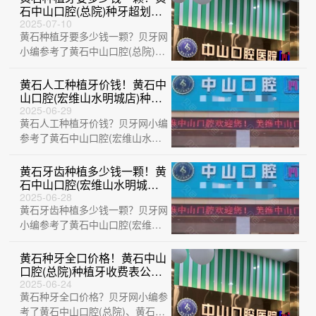
石中山口腔(总院)种牙超划
算，瑞士百丹特Biodente种植
2025-07-10
黄石种植牙要多少钱一颗？贝牙网
牙：9714元起/颗！
小编参考了黄石中山口腔(总院)、
黄石大冶捷康口腔诊所、湖北黄石
精诚口腔···
黄石人工种植牙价钱！黄石中
山口腔(宏维山水明城店)种植
牙价目表已更新，国产天玺牙
2025-06-29
黄石人工种植牙价钱？贝牙网小编
科种植牙价格：3056元起/
颗！
参考了黄石中山口腔(宏维山水明
城店)、黄石乐芽口腔、黄石咿呀
口腔(黄石···
黄石牙齿种植多少钱一颗！黄
石中山口腔(宏维山水明城店)
种植牙价格表更新，韩国登特
2025-06-28
黄石牙齿种植多少钱一颗？贝牙网
斯种植牙：4137元起/颗！
小编参考了黄石中山口腔(宏维山
水明城店)、中山口腔医院(大冶观
山路店)···
黄石种牙全口价格！黄石中山
口腔(总院)种植牙收费表公
布，美国3i种植体：10000元
2025-06-24
黄石种牙全口价格？贝牙网小编参
起/颗！
考了黄石中山口腔(总院)、黄石华