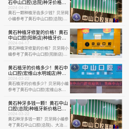
石中山口腔(总院)种牙价格表
送上，德国ht瑞西欧种植牙：
2024-04-21
黄石一颗种植牙齿多少钱？贝牙网
6365元起/颗！
小编参考了黄石中山口腔(总院)、
黄石瑞橙口腔、黄石M中山口腔
(万达店)···
黄石种植牙修复的价格！黄石
中山口腔(阳新店)种植牙价格
表参考，瑞士iti：6447元起/
2024-04-17
黄石种植牙修复的价格？贝牙网小
颗！
编参考了黄石中山口腔(阳新店)、
黄石大冶捷康口腔诊所、大冶华玉
新时代口···
黄石植牙的价格多少！黄石中
山口腔(宏维山水明城店)种植
牙价目表已更新，德国贝格
2024-03-22
黄石植牙的价格多少？贝牙网小编
bego种植体：5448元起/颗！
参考了黄石中山口腔(宏维山水明
城店)、黄石华玉口腔 (延安路
店)、大冶···
黄石种牙多钱一颗！黄石中山
口腔(总院)种植牙新价格已确
定，国产康盛种植牙价格：
2024-03-22
黄石种牙多钱一颗？贝牙网小编参
4504元起/颗！
考了黄石中山口腔(总院)、大冶华