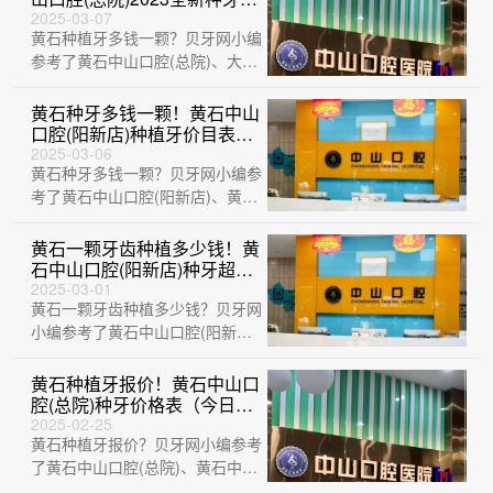
目表，德国费亚丹种植体：
2025-03-07
黄石种植牙多钱一颗？贝牙网小编
7303元起/颗！
参考了黄石中山口腔(总院)、大冶
华玉新时代口腔(荟萃路店)、大冶
华玉口···
黄石种牙多钱一颗！黄石中山
口腔(阳新店)种植牙价目表已
更新，瑞典尼奥斯neoss种植
2025-03-06
黄石种牙多钱一颗？贝牙网小编参
牙：8641元起/颗！
考了黄石中山口腔(阳新店)、黄石
M中山口腔(万达店)、黄石咿呀口
腔(黄···
黄石一颗牙齿种植多少钱！黄
石中山口腔(阳新店)种牙超划
算，瑞士拓美thommen植牙
2025-03-01
黄石一颗牙齿种植多少钱？贝牙网
牙：6484元起/颗！
小编参考了黄石中山口腔(阳新
店)、大冶华玉口腔(清和路店)、
中山口腔医···
黄石种植牙报价！黄石中山口
腔(总院)种牙价格表（今日更
新/实时），国产拜阿蒙种植
2025-02-25
黄石种植牙报价？贝牙网小编参考
牙：2518元起/颗！
了黄石中山口腔(总院)、黄石中山
口腔(宏维山水明城店)、黄石华玉