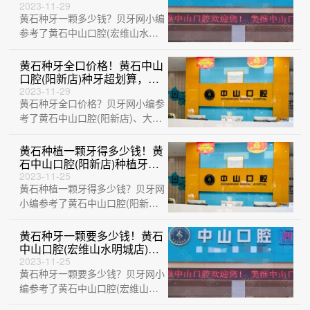
价格表（今日更新/实时），
2023-11-29
黄石种牙一颗多少钱？贝牙网小编
瑞典诺贝尔种植牙：5152元
起/颗！
参考了黄石中山口腔(宏维山水明
城店)、黄石中山口腔(阳新店)、
黄石咿呀···
黄石种牙全口价格！黄石中山
口腔(阳新店)种牙超划算，国
产大清西格种植牙：3293元
2023-11-29
黄石种牙全口价格？贝牙网小编参
起/颗！
考了黄石中山口腔(阳新店)、大冶
华玉口腔(清和路店)、黄石M中山
口腔(···
黄石种植一颗牙得多少钱！黄
石中山口腔(阳新店)种植牙价
目表已更新，德国Camlog卡
2023-11-25
黄石种植一颗牙得多少钱？贝牙网
姆洛种植体：5540元起/颗！
小编参考了黄石中山口腔(阳新
店)、黄石中山口腔(总院)、黄石
瑞橙口腔、···
黄石种牙一颗要多少钱！黄石
中山口腔(宏维山水明城店)种
植牙价格表更新，国产大清西
2023-11-25
黄石种牙一颗要多少钱？贝牙网小
格种植牙：3111元起/颗！
编参考了黄石中山口腔(宏维山水
明城店)、黄石瑞橙口腔、中山口