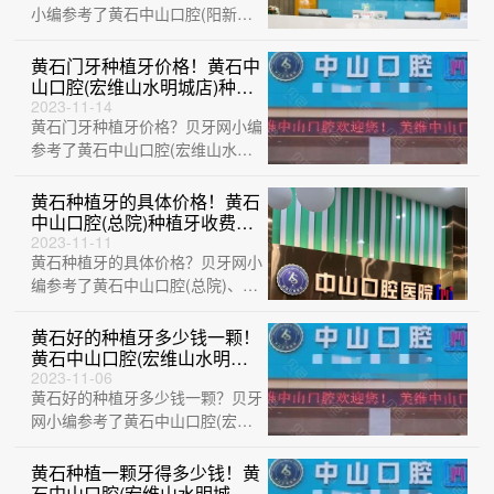
小编参考了黄石中山口腔(阳新
店)、黄石M中山口腔(中央华府
店)、黄石华···
黄石门牙种植牙价格！黄石中
山口腔(宏维山水明城店)种植
牙价格表参考，瑞典Astra种
2023-11-14
黄石门牙种植牙价格？贝牙网小编
植牙：9813元起/颗！
参考了黄石中山口腔(宏维山水明
城店)、黄石瑞橙口腔、黄石中山
口腔(阳新···
黄石种植牙的具体价格！黄石
中山口腔(总院)种植牙收费表
公布，国产拜阿蒙种植牙：
2023-11-11
黄石种植牙的具体价格？贝牙网小
2585元起/颗！
编参考了黄石中山口腔(总院)、黄
石中山口腔(宏维山水明城店)、湖
北黄石···
黄石好的种植牙多少钱一颗！
黄石中山口腔(宏维山水明城
店)种植牙价格表，瑞典Astra
2023-11-06
黄石好的种植牙多少钱一颗？贝牙
种植牙：9002元起/颗！
网小编参考了黄石中山口腔(宏维
山水明城店)、黄石华玉口腔 (延安
路店)···
黄石种植一颗牙得多少钱！黄
石中山口腔(宏维山水明城店)