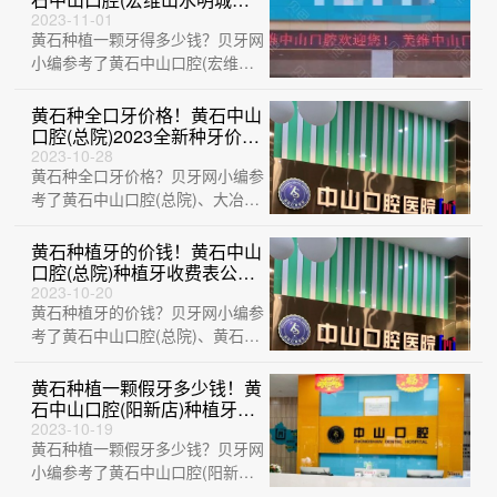
种植牙价格表更新，国产常州
2023-11-01
黄石种植一颗牙得多少钱？贝牙网
创英种植牙：4587元起/颗！
小编参考了黄石中山口腔(宏维山
水明城店)、黄石中山口腔(总
院)、黄石瑞···
黄石种全口牙价格！黄石中山
口腔(总院)2023全新种牙价目
表，国产莱顿BLB种植牙价
2023-10-28
黄石种全口牙价格？贝牙网小编参
格：3517元起/颗！
考了黄石中山口腔(总院)、大冶华
玉口腔(清和路店)、黄石中山口腔
(宏维···
黄石种植牙的价钱！黄石中山
口腔(总院)种植牙收费表公
布，国产拜阿蒙种植牙：
2023-10-20
黄石种植牙的价钱？贝牙网小编参
3083元起/颗！
考了黄石中山口腔(总院)、黄石乐
芽口腔、黄石中山口腔(宏维山水
明城店)···
黄石种植一颗假牙多少钱！黄
石中山口腔(阳新店)种植牙价
格表抢先看，瑞典诺贝尔种植
2023-10-19
黄石种植一颗假牙多少钱？贝牙网
牙：5152元起/颗！
小编参考了黄石中山口腔(阳新
店)、黄石中山口腔(总院)、黄石