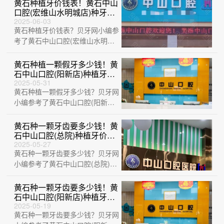
店)、黄石···
黄石种植牙价钱表！黄石中山
口腔(宏维山水明城店)种牙超
划算，美国3i种植体：10000
2025-06-03
黄石种植牙价钱表？贝牙网小编参
元起/颗！
考了黄石中山口腔(宏维山水明城
店)、黄石咿呀口腔(黄石万达
店)、黄石中···
黄石种植一颗假牙多少钱！黄
石中山口腔(阳新店)种植牙价
格表，德国icx种植牙：6391
2025-05-31
黄石种植一颗假牙多少钱？贝牙网
元起/颗！
小编参考了黄石中山口腔(阳新
店)、黄石华玉口腔(石料山店)、
黄石中山口···
黄石种一颗牙齿要多少钱！黄
石中山口腔(总院)种植牙价目
表已更新，瑞典尼奥斯neoss
2025-05-27
黄石种一颗牙齿要多少钱？贝牙网
种植牙：8270元起/颗！
小编参考了黄石中山口腔(总院)、
大冶华玉新时代口腔(荟萃路店)、
黄石华···
黄石种一颗牙齿要多少钱！黄
石中山口腔(阳新店)种植牙价
格表参考，国产康德泰种植牙
2025-05-19
黄石种一颗牙齿要多少钱？贝牙网
价格：3083元起/颗！