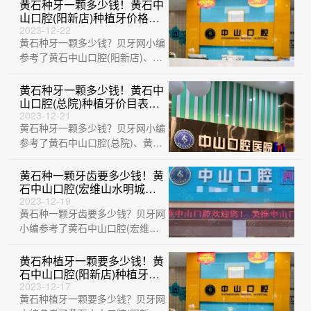
中山口···
黄石种牙一颗多少钱！黄石中
山口腔(阳新店)种植牙价格表
参考，国产钛基牙(BAM)种植
2023-12-22
黄石种牙一颗多少钱？贝牙网小编
牙价格：3010元起/颗！
参考了黄石中山口腔(阳新店)、黄
石M中山口腔(中央华府店)、黄石
中山口···
黄石种牙一颗多少钱！黄石中
山口腔(总院)种植牙价目表已
更新，瑞典诺贝尔PMC种植
2023-12-21
黄石种牙一颗多少钱？贝牙网小编
牙：7353元起/颗！
参考了黄石中山口腔(总院)、黄石
品众口腔医院、湖北平头牙匠(阳
新慈济医···
黄石种一颗牙齿要多少钱！黄
石中山口腔(宏维山水明城店)
种植牙价目表已更新，国产天
2023-12-19
黄石种一颗牙齿要多少钱？贝牙网
玺牙科种植牙价格：3036元
起/颗！
小编参考了黄石中山口腔(宏维山
水明城店)、中山口腔医院(大冶观
山路店)···
黄石种植牙一颗要多少钱！黄
石中山口腔(阳新店)种植牙收
费表公布，美国杰美种植体：
2023-12-17
黄石种植牙一颗要多少钱？贝牙网
7725元起/颗！