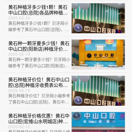
口腔 ···
黄石种植牙多少钱1颗！黄石
中山口腔(总院)各品牌种植牙
的参考价格公布，瑞典诺贝尔
2025-02-24
黄石种植牙多少钱1颗？贝牙网小
PMC种植牙：7318元起/颗！
编参考了黄石中山口腔(总院)、黄
石乐芽口腔、黄石华玉口腔 (延安
路店)···
黄石种一颗牙要多少钱！黄石
中山口腔(阳新店)种植牙价格
被打下来了，美国3i种植体：
2025-02-19
黄石种一颗牙要多少钱？贝牙网小
10000元起/颗！
编参考了黄石中山口腔(阳新店)、
黄石瑞橙口腔、黄石大冶捷康口腔
诊所、黄···
黄石种植牙价位！黄石中山口
腔(总院)种植牙收费表公布，
德国费亚丹种植体：7439元
2025-02-15
黄石种植牙价位？贝牙网小编参考
起/颗！
了黄石中山口腔(总院)、黄石中山
口腔(阳新店)、湖北黄石精诚口
腔、黄石···
黄石种植牙价格优惠！黄石中
山口腔(宏维山水明城店)种植
牙价格表参考，瑞典尼奥斯
2025-02-15
黄石种植牙价格优惠？贝牙网小编