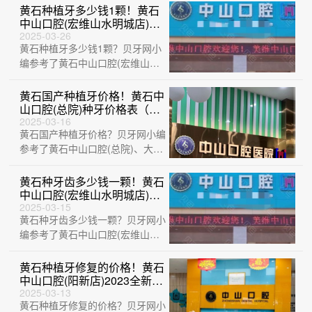
捷康口···
黄石种植牙多少钱1颗！黄石
中山口腔(宏维山水明城店)种
植牙收费表公布，瑞士iti：
2025-03-26
黄石种植牙多少钱1颗？贝牙网小
6656元起/颗！
编参考了黄石中山口腔(宏维山水
明城店)、黄石M中山口腔(中央华
府店)、···
黄石国产种植牙价格！黄石中
山口腔(总院)种牙价格表（今
日更新/实时），瑞典诺贝尔
2025-03-16
黄石国产种植牙价格？贝牙网小编
种植牙：5404元起/颗！
参考了黄石中山口腔(总院)、大冶
华玉口腔(清和路店)、黄石中山口
腔(阳···
黄石种牙齿多少钱一颗！黄石
中山口腔(宏维山水明城店)种
植牙价格表抢先看，瑞士Sic
2025-03-15
黄石种牙齿多少钱一颗？贝牙网小
种植牙：6600元起/颗！
编参考了黄石中山口腔(宏维山水
明城店)、黄石中山口腔(总院)、
湖北平头···
黄石种植牙修复的价格！黄石
中山口腔(阳新店)2023全新种
牙价目表，瑞士iti：6004元
2025-03-13
黄石种植牙修复的价格？贝牙网小
起/颗！