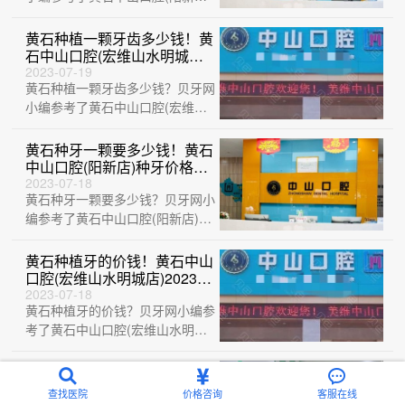
店)、黄石瑞橙口腔、大冶华玉口
腔(清和路店···
黄石种植一颗牙齿多少钱！黄
石中山口腔(宏维山水明城店)
种植牙新价格已确定，国产钛
2023-07-19
黄石种植一颗牙齿多少钱？贝牙网
基牙(BAM)种植牙价格：3566
元起/颗！
小编参考了黄石中山口腔(宏维山
水明城店)、黄石乐芽口腔、湖北
黄石精诚口···
黄石种牙一颗要多少钱！黄石
中山口腔(阳新店)种牙价格表
送上，美国杰美种植体：
2023-07-18
黄石种牙一颗要多少钱？贝牙网小
7522元起/颗！
编参考了黄石中山口腔(阳新店)、
湖北平头牙匠(阳新慈济医院店)、
黄石M···
黄石种植牙的价钱！黄石中山
口腔(宏维山水明城店)2023全
新种牙价目表，瑞典诺贝尔
2023-07-18
黄石种植牙的价钱？贝牙网小编参
CC种植牙：7840元起/颗！
考了黄石中山口腔(宏维山水明城
店)、湖北黄石精诚口腔、黄石华
玉口腔(石···
黄石一颗牙齿种植多少钱！黄
石中山口腔(总院)种植牙新价
查找医院
价格咨询
客服在线