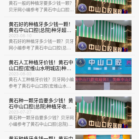
黄石一般的种植牙要多少钱一颗？
英种植牙：4359元起/颗！
贝牙网小编参考了黄石中山口腔
(总院)、黄石乐芽口腔、黄石M中
山口腔(中···
黄石好的种植牙多少钱一颗！
黄石中山口腔(总院)种牙超划
算，瑞典诺贝尔CC种植牙：
2023-08-10
黄石好的种植牙多少钱一颗？贝牙
8074元起/颗！
网小编参考了黄石中山口腔(总
院)、黄石M中山口腔(中央华府
店)、黄石华···
黄石人工种植牙价钱！黄石中
山口腔(宏维山水明城店)种植
牙价目表已更新，瑞士百丹特
2023-08-03
黄石人工种植牙价钱？贝牙网小编
Biodente种植牙：9593元起/
颗！
参考了黄石中山口腔(宏维山水明
城店)、黄石大冶捷康口腔诊所、
黄石M中山···
黄石种一颗牙齿要多少钱！黄
石中山口腔(总院)种植牙收费
表公布，瑞士iti：6896元起/
2023-07-27
黄石种一颗牙齿要多少钱？贝牙网
颗！
小编参考了黄石中山口腔(总院)、
湖北黄石精诚口腔、黄石中山口腔
(宏维山···
黄石种植牙多钱一颗！黄石中