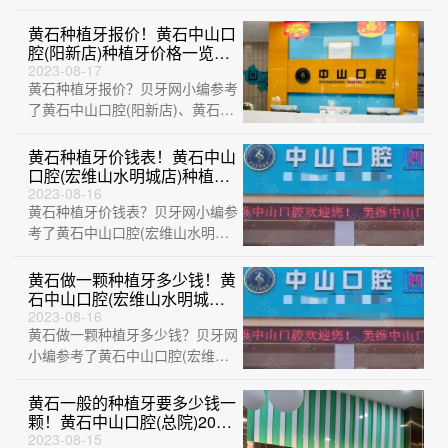
明城店)、中山口腔医院(大冶观山
路店)、···
黄石种植牙报价！黄石中山口
腔(阳新店)种植牙价格一览
表，韩国仕诺康种植体：
2023-08-17
黄石种植牙报价？贝牙网小编参考
3261元起/颗！
了黄石中山口腔(阳新店)、黄石中
山口腔(总院)、湖北黄石精诚口
腔、黄石···
黄石种植牙价钱表！黄石中山
口腔(宏维山水明城店)种植牙
价目表已更新，瑞士锆钛锆合
2023-08-16
黄石种植牙价钱表？贝牙网小编参
金种植牙：8355元起/颗！
考了黄石中山口腔(宏维山水明城
店)、黄石中山口腔(总院)、黄石
咿呀口腔···
黄石做一颗种植牙多少钱！黄
石中山口腔(宏维山水明城店)
种植牙收费表公布，德国icx
2023-08-16
黄石做一颗种植牙多少钱？贝牙网
种植牙：6735元起/颗！
小编参考了黄石中山口腔(宏维山
水明城店)、湖北平头牙匠(阳新慈
济医院店···
黄石一般的种植牙要多少钱一
颗！黄石中山口腔(总院)2023
全新种牙价目表，国产常州创
2023-08-15