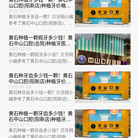
山口腔(阳新店)种植牙价格
表，国产华西CDIC种植牙：
2023-07-27
黄石种植牙多钱一颗？贝牙网小编
2415元起/颗！
参考了黄石中山口腔(阳新店)、黄
石乐芽口腔、黄石M中山口腔(万
达店)、···
黄石种植一颗假牙多少钱！黄
石中山口腔(总院)种植牙医院
排名TOP1，国产清水种植牙
2023-07-25
黄石种植一颗假牙多少钱？贝牙网
价格：3131元起/颗！
小编参考了黄石中山口腔(总院)、
黄石中山口腔(阳新店)、大冶华玉
口腔(···
黄石种牙齿多少钱一颗！黄石
中山口腔(阳新店)种植牙价格
表参考，瑞典尼奥斯neoss种
2023-07-24
黄石种牙齿多少钱一颗？贝牙网小
植牙：8736元起/颗！
编参考了黄石中山口腔(阳新店)、
黄石华玉口腔(石料山店)、湖北黄
石精诚···
黄石种植一颗牙齿多少钱！黄
石中山口腔(阳新店)种植牙价
格表，瑞典诺贝尔PMC种植
2023-07-21
黄石种植一颗牙齿多少钱？贝牙网
牙：7545元起/颗！
小编参考了黄石中山口腔(阳新