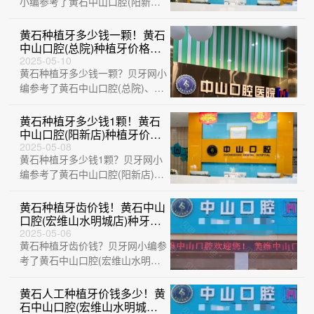
小编参考了黄石中山口腔(阳新
店)、黄石瑞橙口腔、黄石中山口
腔(总院)、···
黄石种植牙多少钱一颗！黄石
中山口腔(总院)种植牙价格表
更新，瑞典诺贝尔CC种植
2025-05-10
黄石种植牙多少钱一颗？贝牙网小
牙：8180元起/颗！
编参考了黄石中山口腔(总院)、大
冶华玉口腔(清和路店)、黄石咿呀
口腔(···
黄石种植牙多少钱1颗！黄石
中山口腔(阳新店)种植牙价格
表更新，德国icx种植牙：
2025-05-08
黄石种植牙多少钱1颗？贝牙网小
6774元起/颗！
编参考了黄石中山口腔(阳新店)、
黄石M中山口腔(万达店)、黄石华
玉口腔···
黄石种植牙齿价钱！黄石中山
口腔(宏维山水明城店)种牙价
格表（今日更新/实时），国
2025-05-06
黄石种植牙齿价钱？贝牙网小编参
产康德泰种植牙价格：3762
元起/颗！
考了黄石中山口腔(宏维山水明城
店)、黄石乐芽口腔、黄石M中山
口腔(万达···
黄石人工种植牙价钱多少！黄
石中山口腔(宏维山水明城店)