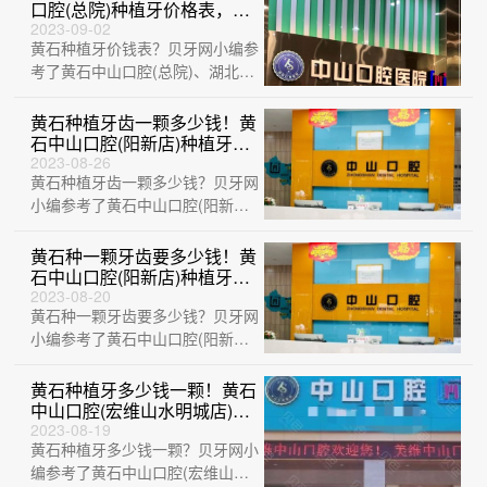
口腔(总院)种植牙价格表，国
产常州创英种植牙：4346元
2023-09-02
黄石种植牙价钱表？贝牙网小编参
起/颗！
考了黄石中山口腔(总院)、湖北平
头牙匠(阳新慈济医院店)、黄石华
玉口腔···
黄石种植牙齿一颗多少钱！黄
石中山口腔(阳新店)种植牙价
格表更新，国产常州创英种植
2023-08-26
黄石种植牙齿一颗多少钱？贝牙网
牙：4743元起/颗！
小编参考了黄石中山口腔(阳新
店)、黄石品众口腔医院、湖北黄
石精诚口腔、···
黄石种一颗牙齿要多少钱！黄
石中山口腔(阳新店)种植牙新
价格已确定，韩国迪奥DIO种
2023-08-20
黄石种一颗牙齿要多少钱？贝牙网
植体：3362元起/颗！
小编参考了黄石中山口腔(阳新
店)、湖北平头牙匠(阳新慈济医院
店)、黄石···
黄石种植牙多少钱一颗！黄石
中山口腔(宏维山水明城店)种
牙价格表（今日更新/实
2023-08-19
黄石种植牙多少钱一颗？贝牙网小
时），德国贝格bego种植
体：4902元起/颗！
编参考了黄石中山口腔(宏维山水