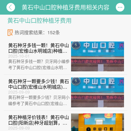
黄石中山口腔种植牙费用相关内容
黄石中山口腔种植牙费用
热词搜索结果：152条
黄石种牙多钱一颗！黄石中山
口腔(宏维山水明城店)种植牙
收费表公布，瑞士拓美
2025-10-01
黄石种牙多钱一颗？贝牙网小编参
thommen植牙牙：6206元起/
颗！
考了黄石中山口腔(宏维山水明城
店)、大冶华玉新时代口腔(荟萃路
店)、黄···
黄石种牙一颗要多少钱！黄石
中山口腔(宏维山水明城店)种
植牙价格表参考，瑞典诺贝尔
2025-09-09
黄石种牙一颗要多少钱？贝牙网小
CC种植牙：7918元起/颗！
编参考了黄石中山口腔(宏维山水
明城店)、黄石大冶捷康口腔诊
所、黄石中山···
黄石种植牙价钱表！黄石中山
口腔(阳新店)种牙超划算，瑞
典诺贝尔CC种植牙：8684元
2025-09-09