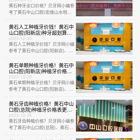
划算，瑞士Sic种植牙：6926
黄石种牙全口价格？贝牙网小编参
元起/颗！
考了黄石中山口腔(宏维山水明城
店)、大冶华玉新时代口腔(荟萃路
店)、黄···
黄石人工种植牙价钱！黄石中
山口腔(阳新店)种牙超划算，
国产康盛种植牙价格：3928
2023-12-30
黄石人工种植牙价钱？贝牙网小编
元起/颗！
参考了黄石中山口腔(阳新店)、湖
北平头牙匠(阳新慈济医院店)、黄
石中山···
黄石单颗种植牙价格！黄石中
山口腔(阳新店)种植牙价格表
更新，瑞士锆钛锆合金种植
2023-12-28
黄石单颗种植牙价格？贝牙网小编
牙：8121元起/颗！
参考了黄石中山口腔(阳新店)、黄
石品众口腔医院、黄石M中山口腔
(中央华···
黄石牙齿种植价格！黄石中山
口腔(总院)种植牙价格表更
新，瑞士百丹特Biodente种植
2023-12-26
黄石牙齿种植价格？贝牙网小编参
牙：9326元起/颗！
考了黄石中山口腔(总院)、黄石中
山口腔(宏维山水明城店)、黄石M