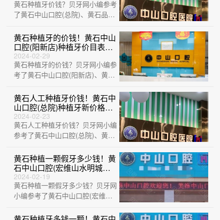
黄石种植牙价钱？贝牙网小编参考
起/颗！
了黄石中山口腔(总院)、黄石品众
口腔医院、湖北黄石精诚口腔、黄
石大冶捷···
黄石种植牙的价钱！黄石中山
口腔(阳新店)种植牙价目表已
更新，德国icx种植牙：6807
2024-02-29
黄石种植牙的价钱？贝牙网小编参
元起/颗！
考了黄石中山口腔(阳新店)、黄石
华玉口腔 (延安路店)、黄石大冶捷
康口···
黄石人工种植牙价钱！黄石中
山口腔(总院)种植牙新价格已
确定，瑞士Sic种植牙：6098
2024-02-23
黄石人工种植牙价钱？贝牙网小编
元起/颗！
参考了黄石中山口腔(总院)、黄石
M中山口腔(中央华府店)、黄石华
玉口腔···
黄石种植一颗假牙多少钱！黄
石中山口腔(宏维山水明城店)
种植牙价格表更新，德国ht瑞
2024-02-19
黄石种植一颗假牙多少钱？贝牙网
西欧种植牙：6456元起/颗！
小编参考了黄石中山口腔(宏维山
水明城店)、黄石品众口腔医院、
黄石华玉口···
黄石种植牙多钱一颗！黄石中