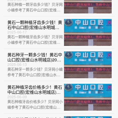
黄石种植一颗牙齿多少钱？贝牙网
典Astra种植牙：9959元起/
颗！
小编参考了黄石中山口腔(宏维山
水明城店)、黄石M中山口腔(中央
华府店)···
黄石一颗种植牙齿多少钱！黄
石中山口腔(宏维山水明城店)
种植牙新价格已确定，国产莱
2025-06-17
黄石一颗种植牙齿多少钱？贝牙网
顿BLB种植牙价格：3733元
起/颗！
小编参考了黄石中山口腔(宏维山
水明城店)、黄石瑞橙口腔、大冶
华玉新时代···
黄石种牙一颗多少钱！黄石中
山口腔(宏维山水明城店)2023
全新种牙价目表，瑞士iti：
2025-06-13
黄石种牙一颗多少钱？贝牙网小编
6813元起/颗！
参考了黄石中山口腔(宏维山水明
城店)、湖北平头牙匠(阳新慈济医
院店)、···
黄石种植牙齿价格多少！黄石
中山口腔(宏维山水明城店)种
植牙价格表抢先看，瑞典尼奥
2025-06-09
黄石种植牙齿价格多少？贝牙网小
斯neoss种植牙：8575元起/
颗！
编参考了黄石中山口腔(宏维山水
明城店)、黄石M中山口腔(万达