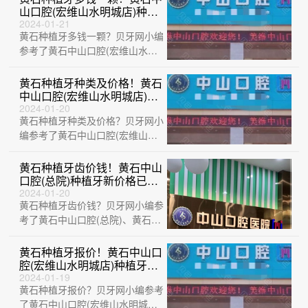
山口腔(宏维山水明城店)种牙
价格表（今日更新/实时），
2024-01-21
黄石种植牙多钱一颗？贝牙网小编
国产清水种植牙价格：3277
元起/颗！
参考了黄石中山口腔(宏维山水明
城店)、黄石华玉口腔(石料山
店)、黄石中···
黄石种植牙种类及价格！黄石
中山口腔(宏维山水明城店)种
植牙价格表，瑞典诺贝尔CC
2024-01-20
黄石种植牙种类及价格？贝牙网小
种植牙：8478元起/颗！
编参考了黄石中山口腔(宏维山水
明城店)、黄石咿呀口腔(黄石万达
店)、黄···
黄石种植牙齿价钱！黄石中山
口腔(总院)种植牙新价格已确
定，德国费亚丹种植体：
2024-01-20
黄石种植牙齿价钱？贝牙网小编参
7043元起/颗！
考了黄石中山口腔(总院)、黄石瑞
橙口腔、湖北平头牙匠(阳新慈济
医院店)···
黄石种植牙报价！黄石中山口
腔(宏维山水明城店)种植牙新
价格已确定，国产康盛种植牙
2024-01-19
黄石种植牙报价？贝牙网小编参考
价格：4256元起/颗！
了黄石中山口腔(宏维山水明城