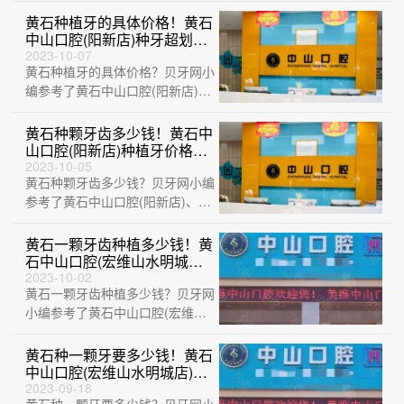
华玉口腔(···
黄石种植牙的具体价格！黄石
中山口腔(阳新店)种牙超划
算，德国卡瓦ABT种植体：
2023-10-07
黄石种植牙的具体价格？贝牙网小
6920元起/颗！
编参考了黄石中山口腔(阳新店)、
黄石咿呀口腔(黄石万达店)、黄石
品众口···
黄石种颗牙齿多少钱！黄石中
山口腔(阳新店)种植牙价格表
参考，国产创英种植牙：
2023-10-05
黄石种颗牙齿多少钱？贝牙网小编
3635元起/颗！
参考了黄石中山口腔(阳新店)、黄
石大冶捷康口腔诊所、黄石品众口
腔医院、···
黄石一颗牙齿种植多少钱！黄
石中山口腔(宏维山水明城店)
种植牙价格表更新，瑞典尼奥
2023-10-02
黄石一颗牙齿种植多少钱？贝牙网
斯neoss种植牙：8109元起/
颗！
小编参考了黄石中山口腔(宏维山
水明城店)、黄石大冶捷康口腔诊
所、黄石华···
黄石种一颗牙要多少钱！黄石
中山口腔(宏维山水明城店)种
植牙价格表更新，国产康德泰
2023-09-18