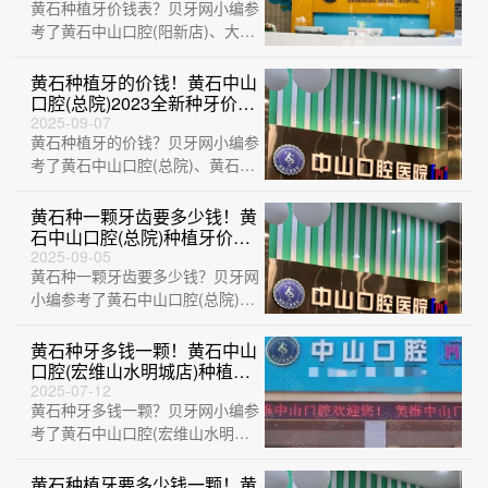
黄石种植牙价钱表？贝牙网小编参
起/颗！
考了黄石中山口腔(阳新店)、大冶
华玉新时代口腔(荟萃路店)、黄石
M中山···
黄石种植牙的价钱！黄石中山
口腔(总院)2023全新种牙价目
表，瑞典诺贝尔Active种植
2025-09-07
黄石种植牙的价钱？贝牙网小编参
牙：13001元起/颗！
考了黄石中山口腔(总院)、黄石中
山口腔(阳新店)、黄石瑞橙口腔、
黄石M···
黄石种一颗牙齿要多少钱！黄
石中山口腔(总院)种植牙价格
表更新，瑞典诺贝尔PMC种
2025-09-05
黄石种一颗牙齿要多少钱？贝牙网
植牙：7832元起/颗！
小编参考了黄石中山口腔(总院)、
黄石M中山口腔(万达店)、大冶华
玉新时···
黄石种牙多钱一颗！黄石中山
口腔(宏维山水明城店)种植牙
价格表，美国3i种植体：
2025-07-12
黄石种牙多钱一颗？贝牙网小编参
10000元起/颗！
考了黄石中山口腔(宏维山水明城
店)、黄石M中山口腔(中央华府
店)、湖北···
黄石种植牙要多少钱一颗！黄