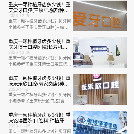
院区)、···
重庆一颗种植牙齿多少钱！重
庆爱牙口腔(三峡广场店)种牙
超划算，国产钛基牙(BAM)种
2023-12-25
重庆一颗种植牙齿多少钱？贝牙网
植牙价格：3077元起/颗！
小编参考了重庆爱牙口腔(三峡广
场店)、重庆牙博士口腔医院(璧山
机构)、···
重庆一颗种植牙齿多少钱！重
庆牙博士口腔医院(长寿机构)
种植牙价目表已更新，瑞典尼
2023-12-20
重庆一颗种植牙齿多少钱？贝牙网
奥斯neoss种植牙：7943元
起/颗！
小编参考了重庆牙博士口腔医院
(长寿机构)、重庆维乐口腔(大学
城院区)、···
重庆一颗种植牙齿多少钱！重
庆乐乐欣口腔(袁家岗店)种植
牙价目表已更新，瑞士iti：
2023-11-27
重庆一颗种植牙齿多少钱？贝牙网
6065元起/颗！
小编参考了重庆乐乐欣口腔(袁家
岗店)、重庆爱思特整形美容医院
口腔科、重···
重庆一颗种植牙齿多少钱！重
庆铭博医院(口腔科)种植牙医
院排名TOP1，瑞士锆钛锆合
2023-11-25
重庆一颗种植牙齿多少钱？贝牙网
金种植牙：7812元起/颗！