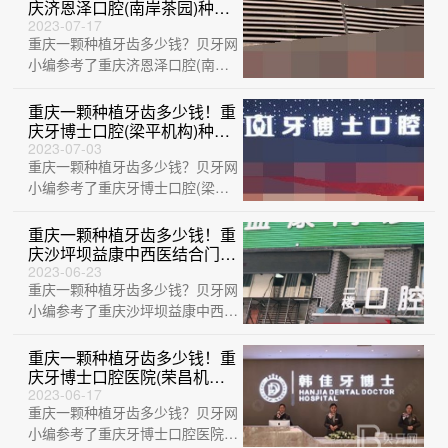
庆济恩泽口腔(南岸茶园)种植
牙新价格已确定，德国普鲁士
2023-07-17
重庆一颗种植牙齿多少钱？贝牙网
Prussian：6194元起/颗！
小编参考了重庆济恩泽口腔(南岸
茶园)、重庆牙博士口腔(梁平机
构)、重庆···
重庆一颗种植牙齿多少钱！重
庆牙博士口腔(梁平机构)种植
牙价目表已更新，国产康盛种
2023-07-03
重庆一颗种植牙齿多少钱？贝牙网
植牙价格：3976元起/颗！
小编参考了重庆牙博士口腔(梁平
机构)、重庆牙卫士口腔医院、重
庆永川德贝···
重庆一颗种植牙齿多少钱！重
庆沙坪坝益康中西医结合门诊
部(口腔科)种植牙价格表更
2023-06-23
重庆一颗种植牙齿多少钱？贝牙网
新，国产天玺牙科种植牙价
格：3453元起/颗！
小编参考了重庆沙坪坝益康中西医
结合门诊部(口腔科)、重庆王悦力
口腔诊所···
重庆一颗种植牙齿多少钱！重
庆牙博士口腔医院(荣昌机构)
种牙超划算，瑞士锆钛锆合金
2023-06-17
重庆一颗种植牙齿多少钱？贝牙网
种植牙：8170元起/颗！
小编参考了重庆牙博士口腔医院