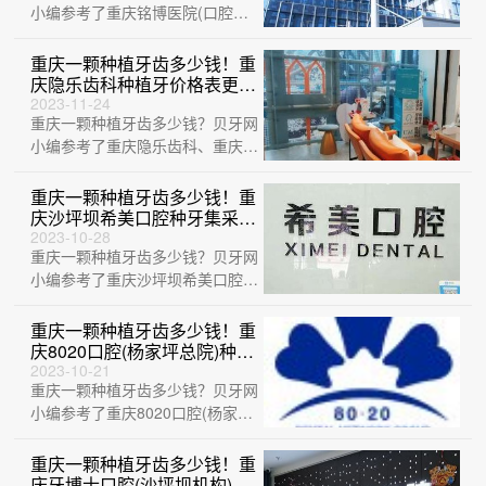
小编参考了重庆铭博医院(口腔
科)、重庆乐乐欣口腔医院、重庆
新壹美即适口···
重庆一颗种植牙齿多少钱！重
庆隐乐齿科种植牙价格表更
新，国产康盛种植牙价格：
2023-11-24
重庆一颗种植牙齿多少钱？贝牙网
4622元起/颗！
小编参考了重庆隐乐齿科、重庆合
川区江雷口腔诊所、重庆牙卫士口
腔医院(星···
重庆一颗种植牙齿多少钱！重
庆沙坪坝希美口腔种牙集采价
来了，德国普鲁士Prussian：
2023-10-28
重庆一颗种植牙齿多少钱？贝牙网
6275元起/颗！
小编参考了重庆沙坪坝希美口腔、
重庆爱牙口腔(三峡广场店)、重庆
市建国口···
重庆一颗种植牙齿多少钱！重
庆8020口腔(杨家坪总院)种牙
价格表（今日更新/实时），
2023-10-21
重庆一颗种植牙齿多少钱？贝牙网
国产康盛种植牙价格：4229
元起/颗！
小编参考了重庆8020口腔(杨家坪
总院)、重庆艾齿口腔 (照母山院
区)···
重庆一颗种植牙齿多少钱！重
庆牙博士口腔(沙坪坝机构)种