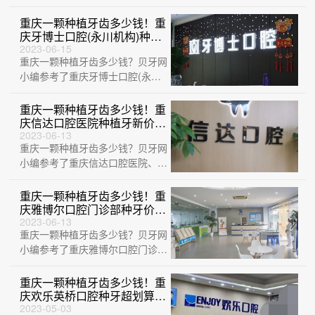
(荣昌机构)、重庆众植博仕口腔门
诊部(三峡···
重庆一颗种植牙齿多少钱！重
庆牙博士口腔(永川机构)种植
牙新价格已确定，国产大清西
2023-06-15
重庆一颗种植牙齿多少钱？贝牙网
格种植牙：3105元起/颗！
小编参考了重庆牙博士口腔(永川
机构)、重庆爱思特整形美容医院
口腔科、重···
重庆一颗种植牙齿多少钱！重
庆信达口腔医院种植牙新价格
已确定，德国普鲁士
2023-06-13
重庆一颗种植牙齿多少钱？贝牙网
Prussian：6061元起/颗！
小编参考了重庆信达口腔医院、重
庆诚嘉牙博士口腔医院、重庆艾齿
口腔(大石···
重庆一颗种植牙齿多少钱！重
庆雅博尔口腔门诊部种牙价格
表（今日更新/实时），瑞士
2023-06-13
重庆一颗种植牙齿多少钱？贝牙网
iti：6305元起/颗！
小编参考了重庆雅博尔口腔门诊
部、重庆牙卫士口腔医院(星天广
场)、重庆启···
重庆一颗种植牙齿多少钱！重
庆欢乐英桥口腔种牙超划算，
瑞典诺贝尔PMC种植牙：
2023-05-03