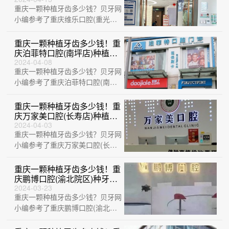
重庆一颗种植牙齿多少钱？贝牙网
种植牙：2881元起/颗！
小编参考了重庆维乐口腔(重光院
区)、重庆市皓贝口腔门诊部、重
庆华美华美···
重庆一颗种植牙齿多少钱！重
庆泊菲特口腔(南坪店)种植牙
收费表公布，国产中国安联种
2024-04-08
重庆一颗种植牙齿多少钱？贝牙网
植牙价格：2841元起/颗！
小编参考了重庆泊菲特口腔(南坪
店)、重庆涪陵徐成林口腔诊所、
重庆牙博士···
重庆一颗种植牙齿多少钱！重
庆万家美口腔(长寿店)种植牙
价目表已更新，德国贝格
2024-04-03
重庆一颗种植牙齿多少钱？贝牙网
bego种植体：5368元起/颗！
小编参考了重庆万家美口腔(长寿
店)、重庆金航口腔医院、重庆明
好医院(口···
重庆一颗种植牙齿多少钱！重
庆鹏博口腔(渝北院区)种牙价
格表（今日更新/实时），德
2024-03-23
重庆一颗种植牙齿多少钱？贝牙网
国Camlog种植体：6720元起/
颗！
小编参考了重庆鹏博口腔(渝北院
区)、重庆维乐口腔医院、重庆米