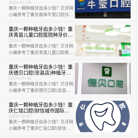
格表参考，国产康盛种植牙价
2024-01-06
重庆一颗种植牙齿多少钱？贝牙网
格：3838元起/颗！
小编参考了重庆南岸牛莹口腔诊
所、重庆亚太口腔科门诊部、重庆
信达口腔医院···
重庆一颗种植牙齿多少钱！重
庆青苗儿童口腔医院种牙价格
表送上，瑞士Sic种植牙：
2024-01-03
重庆一颗种植牙齿多少钱？贝牙网
6924元起/颗！
小编参考了重庆青苗儿童口腔医
院、重庆雅博尔口腔门诊部、重庆
美莱口腔医院···
重庆一颗种植牙齿多少钱！重
庆德贝口腔(忠县店)种植牙价
目表已更新，德国贝格bego
2024-01-03
重庆一颗种植牙齿多少钱？贝牙网
种植体：4899元起/颗！
小编参考了重庆德贝口腔(忠县
店)、重庆牙博士口腔医院(北碚机
构)、重庆···
重庆一颗种植牙齿多少钱！重
庆仁铭口腔(财信城市国际店)
种植牙价格表抢先看，国产拜
2023-12-27
重庆一颗种植牙齿多少钱？贝牙网
阿蒙种植牙：2454元起/颗！
小编参考了重庆仁铭口腔(财信城
市国际店)、重庆维乐口腔(大学城