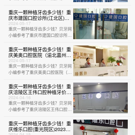
科)、重庆维乐口腔(西区门店)、
重庆隐乐齿···
重庆一颗种植牙齿多少钱！重
庆市建国口腔诊所(江北区)种
植牙收费表公布，德国卡瓦
2024-05-17
重庆一颗种植牙齿多少钱？贝牙网
ABT种植体：6206元起/颗！
小编参考了重庆市建国口腔诊所
(江北区)、重庆合川区江雷口腔诊
所、重庆维···
重庆一颗种植牙齿多少钱！重
庆美奥口腔医院（渝北嘉州路
院）种牙价格表（今日更新/
2024-05-17
重庆一颗种植牙齿多少钱？贝牙网
实时），德国Camlog种植
体：6947元起/颗！
小编参考了重庆美奥口腔医院（渝
北嘉州路院）、重庆小白兔口腔诊
所、重庆信···
重庆一颗种植牙齿多少钱！重
庆涪陵区王伟口腔种植牙价目
表已更新，德国Camlog卡姆
2024-04-16
重庆一颗种植牙齿多少钱？贝牙网
洛种植体：5458元起/颗！
小编参考了重庆涪陵区王伟口腔、
重庆中附大口腔(北培中山路)、重
庆青明英···
重庆一颗种植牙齿多少钱！重
庆维乐口腔(重光院区)2023全
新种牙价目表，国产大清西格
2024-04-15