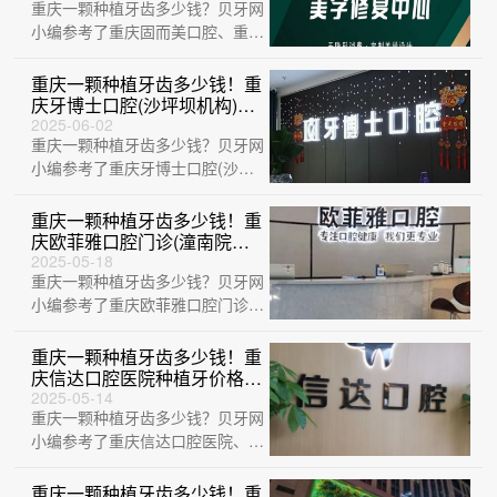
重庆一颗种植牙齿多少钱？贝牙网
牙：8338元起/颗！
小编参考了重庆固而美口腔、重庆
市九泷口腔诊所(江北口腔)、重庆
维乐口腔···
重庆一颗种植牙齿多少钱！重
庆牙博士口腔(沙坪坝机构)种
植牙价格表，国产拜阿蒙种植
2025-06-02
重庆一颗种植牙齿多少钱？贝牙网
牙：2555元起/颗！
小编参考了重庆牙博士口腔(沙坪
坝机构)、重庆星薏口腔、重庆爱
思特整形美···
重庆一颗种植牙齿多少钱！重
庆欧菲雅口腔门诊(潼南院区)
种植牙价格表参考，国产大清
2025-05-18
重庆一颗种植牙齿多少钱？贝牙网
西格种植牙：3083元起/颗！
小编参考了重庆欧菲雅口腔门诊
(潼南院区)、重庆鹏博口腔(渝北
院区)、重···
重庆一颗种植牙齿多少钱！重
庆信达口腔医院种植牙价格表
有了，瑞典诺贝尔CC种植
2025-05-14
重庆一颗种植牙齿多少钱？贝牙网
牙：8508元起/颗！
小编参考了重庆信达口腔医院、重
庆8020口腔(南坪万达店)、重庆齐
美口···
重庆一颗种植牙齿多少钱！重