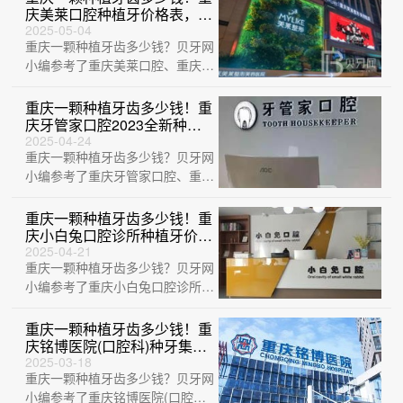
庆美莱口腔种植牙价格表，国
产清水种植牙价格：3493元
2025-05-04
重庆一颗种植牙齿多少钱？贝牙网
起/颗！
小编参考了重庆美莱口腔、重庆万
家美口腔(长寿店)、重庆南岸八益
口腔门诊···
重庆一颗种植牙齿多少钱！重
庆牙管家口腔2023全新种牙
价目表，瑞士拓美thommen植
2025-04-24
重庆一颗种植牙齿多少钱？贝牙网
牙牙：6540元起/颗！
小编参考了重庆牙管家口腔、重庆
王悦力口腔诊所、重庆涪陵区王伟
口腔、重庆···
重庆一颗种植牙齿多少钱！重
庆小白兔口腔诊所种植牙价格
表，美国杰美种植体：7700
2025-04-21
重庆一颗种植牙齿多少钱？贝牙网
元起/颗！
小编参考了重庆小白兔口腔诊所、
重庆卫影口腔连锁诊所(九宫庙
店)、重庆艾···
重庆一颗种植牙齿多少钱！重
庆铭博医院(口腔科)种牙集采
价来了，瑞士拓美thommen植
2025-03-18
重庆一颗种植牙齿多少钱？贝牙网
牙牙：6188元起/颗！
小编参考了重庆铭博医院(口腔