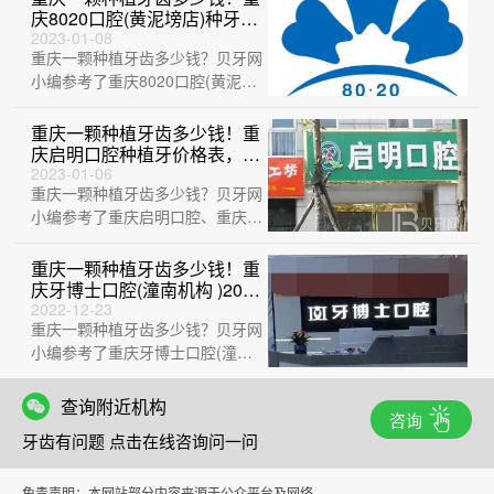
庆8020口腔(黄泥塝店)种牙超
划算，瑞典诺贝尔CC种植
2023-01-08
重庆一颗种植牙齿多少钱？贝牙网
牙：8615元起/颗！
小编参考了重庆8020口腔(黄泥塝
店)、重庆金航口腔医院、万州品
善口腔···
重庆一颗种植牙齿多少钱！重
庆启明口腔种植牙价格表，瑞
典Astra种植牙：9052元起/
2023-01-06
重庆一颗种植牙齿多少钱？贝牙网
颗！
小编参考了重庆启明口腔、重庆牙
博士口腔医院(璧山机构)、重庆诚
嘉牙博士···
重庆一颗种植牙齿多少钱！重
庆牙博士口腔(潼南机构 )2023
全新种牙价目表，德国
2022-12-23
重庆一颗种植牙齿多少钱？贝牙网
Camlog卡姆洛种植体：5230
元起/颗！
小编参考了重庆牙博士口腔(潼南
机构 )、重庆美莱口腔、重庆华美
华美口腔···
查询附近机构
咨询
牙齿有问题 点击在线咨询问一问
免责声明：本网站部分内容来源于公众平台及网络，