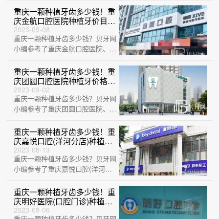
南路店)、重···
重庆一颗种植牙齿多少钱！重
庆金航口腔医院种植牙价目表
已更新，美国欧妮泰Basic种
2023-09-08
重庆一颗种植牙齿多少钱？贝牙网
植系统：6751元起/颗！
小编参考了重庆金航口腔医院、重
庆牙博士口腔(万州机构)、重庆牙
博士口腔···
重庆一颗种植牙齿多少钱！重
庆团圆口腔医院种植牙价格表
抢先看，瑞士iti：6673元起/
2023-09-02
重庆一颗种植牙齿多少钱？贝牙网
颗！
小编参考了重庆团圆口腔医院、重
庆泽生齿科、重庆新壹美即适口腔
门诊部(江···
重庆一颗种植牙齿多少钱！重
庆嘉悦口腔(洋河分店)种植牙
价格被打下来了，美国杰美种
2023-08-13
重庆一颗种植牙齿多少钱？贝牙网
植体：7380元起/颗！
小编参考了重庆嘉悦口腔(洋河分
店)、重庆雅博尔口腔门诊部、重
庆王悦力口···
重庆一颗种植牙齿多少钱！重
庆明好医院(口腔门诊)种植牙
价目表已更新，德国Camlog
2023-08-06
重庆一颗种植牙齿多少钱？贝牙网