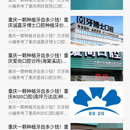
卡姆洛种植体：5254元起/
颗！
小编参考了重庆明好医院(口腔门
诊)、重庆爱牙口腔(三峡广场
店)、重庆向···
重庆一颗种植牙齿多少钱！重
庆诚嘉牙博士口腔种植牙价格
表更新，德国普鲁士
2023-08-05
重庆一颗种植牙齿多少钱？贝牙网
Prussian：6617元起/颗！
小编参考了重庆诚嘉牙博士口腔、
重庆维乐口腔(西区门店)、重庆牙
博士口腔···
重庆一颗种植牙齿多少钱！重
庆爱尚口腔诊所(海棠溪店)种
植牙收费表公布，德国
2023-08-02
重庆一颗种植牙齿多少钱？贝牙网
Camlog卡姆洛种植体：5396
元起/颗！
小编参考了重庆爱尚口腔诊所(海
棠溪店)、重庆仁铭口腔(财信城市
国际店)···
重庆一颗种植牙齿多少钱！重
庆8020口腔(南坪万达店)种植
牙价格表，德国Camlog种植
2023-07-23
重庆一颗种植牙齿多少钱？贝牙网
体：6662元起/颗！
小编参考了重庆8020口腔(南坪万
达店)、重庆牙博士口腔(綦江机
构)、···
重庆一颗种植牙齿多少钱！重