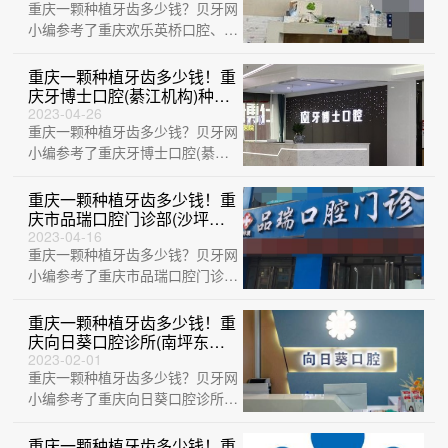
重庆一颗种植牙齿多少钱？贝牙网
7852元起/颗！
小编参考了重庆欢乐英桥口腔、重
庆当代整形外科医院(口腔科)、重
庆青苗儿···
重庆一颗种植牙齿多少钱！重
庆牙博士口腔(綦江机构)种植
牙价格表有了，国产康德泰种
2023-04-26
重庆一颗种植牙齿多少钱？贝牙网
植牙价格：3955元起/颗！
小编参考了重庆牙博士口腔(綦江
机构)、重庆欢乐英桥口腔、重庆
齐美口腔医···
重庆一颗种植牙齿多少钱！重
庆市品瑞口腔门诊部(沙坪坝
区)种植牙价格一览表，国产
2023-04-16
重庆一颗种植牙齿多少钱？贝牙网
大清西格种植牙：3745元起/
颗！
小编参考了重庆市品瑞口腔门诊部
(沙坪坝区)、重庆诚嘉牙博士口腔
医院、重···
重庆一颗种植牙齿多少钱！重
庆向日葵口腔诊所(南坪东路)
种植牙新价格已确定，国产大
2023-02-01
重庆一颗种植牙齿多少钱？贝牙网
清西格种植牙：3178元起/
颗！
小编参考了重庆向日葵口腔诊所
(南坪东路)、重庆美奥口腔医院、
重庆德贝口···
重庆一颗种植牙齿多少钱！重