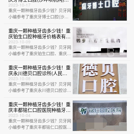
牙超划算，国产清水种植牙价
2023-10-17
重庆一颗种植牙齿多少钱？贝牙网
格：3956元起/颗！
小编参考了重庆牙博士口腔(沙坪
坝机构)、重庆乐乐欣口腔医院、
重庆牙博士···
重庆一颗种植牙齿多少钱！重
庆铂生口腔种植牙价格表有
了，瑞典诺贝尔CC种植牙：
2023-10-09
重庆一颗种植牙齿多少钱？贝牙网
8575元起/颗！
小编参考了重庆铂生口腔、重庆维
乐口腔(江北分院)、重庆嘉悦口腔
(开州区···
重庆一颗种植牙齿多少钱！重
庆永川德贝口腔诊所(人民南
路店)种植牙收费表公布，瑞
2023-10-08
重庆一颗种植牙齿多少钱？贝牙网
典Astra种植牙：9971元起/
颗！
小编参考了重庆永川德贝口腔诊所
(人民南路店)、重庆鹏博口腔(黔
江分院)···
重庆一颗种植牙齿多少钱！重
庆丰都铭仁口腔医院种植牙价
格一览表，瑞士百丹特
2023-10-04
重庆一颗种植牙齿多少钱？贝牙网
Biodente种植牙：9298元起/
颗！
小编参考了重庆丰都铭仁口腔医
院、重庆永川德贝口腔诊所(人民