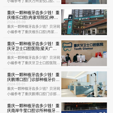
小编参考了重庆万州圣悦口腔、重
庆众植博仕口腔门诊部(三峡广
场)、重庆爱···
重庆一颗种植牙齿多少钱！重
庆维乐口腔(冉家坝院区)种牙
超划算，国产中国安联种植牙
2024-03-09
重庆一颗种植牙齿多少钱？贝牙网
价格：3333元起/颗！
小编参考了重庆维乐口腔(冉家坝
院区)、重庆艾齿口腔(龙头寺院
区)、重庆···
重庆一颗种植牙齿多少钱！重
庆牙卫士口腔医院(星天广场)
种植牙价格表，国产清水种植
2024-03-06
重庆一颗种植牙齿多少钱？贝牙网
牙价格：3176元起/颗！
小编参考了重庆牙卫士口腔医院
(星天广场)、重庆牙博士口腔(南
川机构)、···
重庆一颗种植牙齿多少钱！重
庆鹏博口腔门诊部种植牙价格
一览表，国产中国安联种植牙
2024-03-01
重庆一颗种植牙齿多少钱？贝牙网
价格：2990元起/颗！
小编参考了重庆鹏博口腔门诊部、
重庆团圆口腔医院、重庆维乐口腔
(空港院区···
重庆一颗种植牙齿多少钱！重
庆南岸牛莹口腔诊所种植牙价