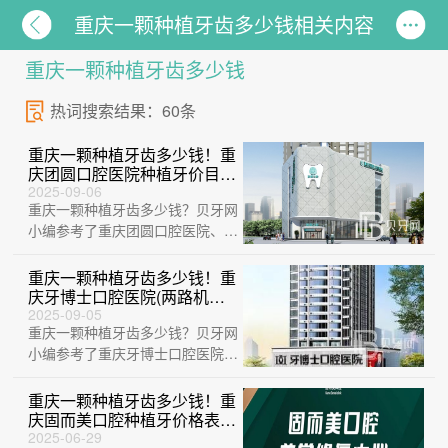
重庆一颗种植牙齿多少钱相关内容
重庆一颗种植牙齿多少钱
热词搜索结果：60条
重庆一颗种植牙齿多少钱！重
庆团圆口腔医院种植牙价目表
已更新，韩国美格真种植牙：
2025-09-06
重庆一颗种植牙齿多少钱？贝牙网
3505元起/颗！
小编参考了重庆团圆口腔医院、重
庆爱牙口腔(三峡广场店)、重庆启
明口腔、···
重庆一颗种植牙齿多少钱！重
庆牙博士口腔医院(两路机构)
种植牙价格表，瑞典诺贝尔种
2025-09-05
重庆一颗种植牙齿多少钱？贝牙网
植牙：5264元起/颗！
小编参考了重庆牙博士口腔医院
(两路机构)、重庆乐乐欣口腔(袁
家岗店)、···
重庆一颗种植牙齿多少钱！重
庆固而美口腔种植牙价格表更
新，瑞典尼奥斯neoss种植
2025-06-29