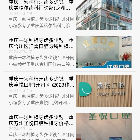
莱口腔、重···
重庆一颗种植牙齿多少钱！重
庆美格尔齿科门诊部(龙湖店)
种植牙医院排名TOP1，瑞士
2024-03-19
重庆一颗种植牙齿多少钱？贝牙网
锆钛锆合金种植牙：8721元
起/颗！
小编参考了重庆美格尔齿科门诊部
(龙湖店)、重庆好未来口腔门诊
部、重庆景···
重庆一颗种植牙齿多少钱！重
庆合川区江雷口腔诊所种植牙
新价格已确定，德国Camlog
2024-03-17
重庆一颗种植牙齿多少钱？贝牙网
种植体：6176元起/颗！
小编参考了重庆合川区江雷口腔诊
所、重庆雅博尔口腔门诊部、重庆
牙博士口腔···
重庆一颗种植牙齿多少钱！重
庆嘉悦口腔(开州区 )2023种牙
价格表同步更新，瑞典诺贝尔
2024-03-15
重庆一颗种植牙齿多少钱？贝牙网
Active种植牙：13388元起/
颗！
小编参考了重庆嘉悦口腔(开州区
)、重庆启明口腔、重庆华美华美
口腔、重···
重庆一颗种植牙齿多少钱！重
庆万州圣悦口腔种植牙价格表
更新，国产大清西格种植牙：
2024-03-14
重庆一颗种植牙齿多少钱？贝牙网
3420元起/颗！