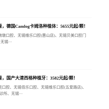
国Camlog卡姆洛种植体：5655元起/颗！
墩墩口腔、无锡维乐口腔(惠山店)、无锡贝美口腔门
锡···
，国产大清西格种植牙：3582元起/颗！
壳口腔、无锡佰乐口腔、无锡维乐口腔(五爱路店)、
所、无锡···