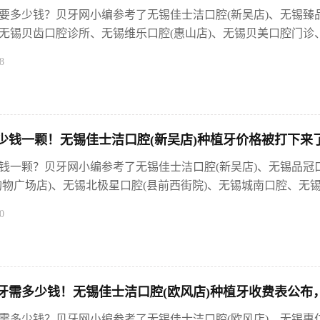
要多少钱？贝牙网小编参考了无锡佳士洁口腔(新吴店)、无锡
无锡贝齿口腔诊所、无锡维乐口腔(惠山店)、无锡贝美口腔门诊、无
8
少钱一颗！无锡佳士洁口腔(新吴店)种植牙价格被打下来了
钱一颗？贝牙网小编参考了无锡佳士洁口腔(新吴店)、无锡品
物广场店)、无锡北极星口腔(县前西街院)、无锡城南口腔、无锡百
0
牙需多少钱！无锡佳士洁口腔(欧风店)种植牙收费表公布，
需多少钱？贝牙网小编参考了无锡佳士洁口腔(欧风店)、无锡