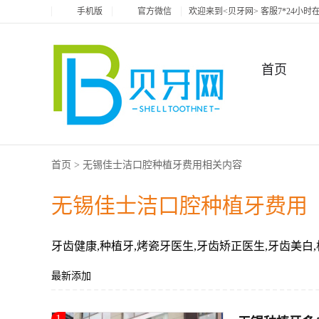
手机版
官方微信
欢迎来到<贝牙网> 客服7*24小
首页
首页
>
无锡佳士洁口腔种植牙费用相关内容
无锡佳士洁口腔种植牙费用
牙齿健康,种植牙,烤瓷牙医生,牙齿矫正医生,牙齿美白,
最新添加
1