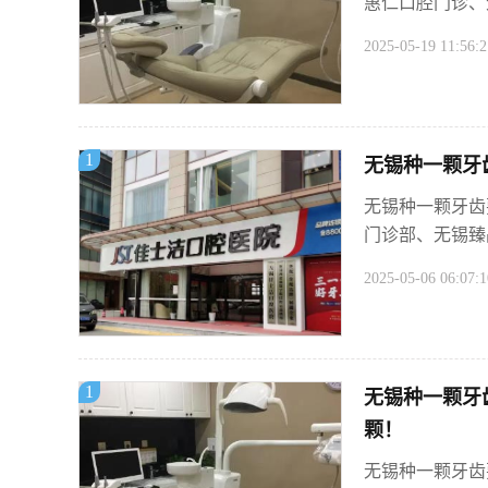
惠仁口腔门诊、
2025-05-19 11:56:2
1
无锡种一颗牙
无锡种一颗牙齿
门诊部、无锡臻
2025-05-06 06:07:1
1
无锡种一颗牙齿
颗！
无锡种一颗牙齿