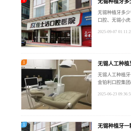
无锡种植牙多
无锡种植牙多少
口腔、无锡小虎
2025-09-07 01:11:2
1
无锡人工种植牙
无锡人工种植牙
金铂利口腔集团
2025-06-23 09:36:5
1
无锡种植牙一颗