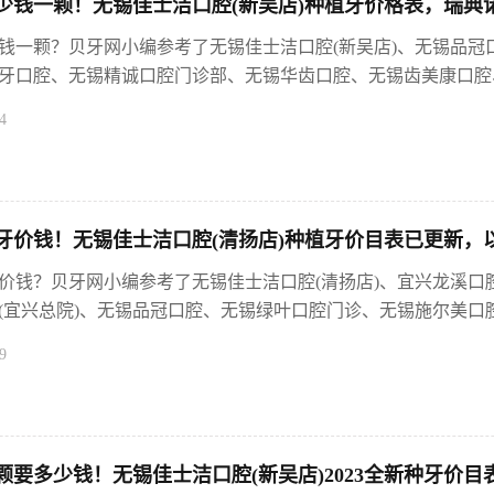
少钱一颗！无锡佳士洁口腔(新吴店)种植牙价格表，瑞典诺贝
钱一颗？贝牙网小编参考了无锡佳士洁口腔(新吴店)、无锡品
牙口腔、无锡精诚口腔门诊部、无锡华齿口腔、无锡齿美康口腔、
4
价钱！无锡佳士洁口腔(清扬店)种植牙价目表已更新，以色列
价钱？贝牙网小编参考了无锡佳士洁口腔(清扬店)、宜兴龙溪
(宜兴总院)、无锡品冠口腔、无锡绿叶口腔门诊、无锡施尔美口腔、
9
要多少钱！无锡佳士洁口腔(新吴店)2023全新种牙价目