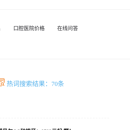
名
口腔医院价格
在线问答
热词搜索结果：70条