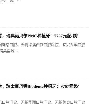
门诊、···
瑞典诺贝尔PMC种植牙：7757元起/颗！
沁园春芽口腔、无锡梁溪西庭口腔医院、宜兴龙溪口腔
美嘉城···
百丹特Biodente种植牙：9767元起/
天乐口腔门诊、无锡华丽口腔门诊、无锡美奥口腔门诊