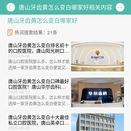
唐山牙齿黄怎么变白哪家好相关内容
唐山牙齿黄怎么变白哪家好
热词搜索结果：21条
唐山牙齿黄怎么变白排名前十
的口腔医院，唐山阳光树口腔
门诊部实力强更安全！
2025-09-06
唐山口腔医院那么多，怎么样才能
选择一家牙齿黄怎么变白便宜又好
的医院？这不巧了，刚给大家整理
出来一份牙···
唐山牙齿黄怎么变白口碑最好
口腔医院！唐山华尔齿科(国
华诊所)实力强劲更安心！
2025-06-12
唐山口腔医院那么多，怎么样才能
选择一家牙齿黄怎么变白便宜又好
的医院？这不巧了，刚给大家整理
出来一份牙···
唐山牙齿黄怎么变白十大最佳
私立口腔医院，唐山英卓口腔
案例反馈＋科室简介，快戳进
2025-05-05