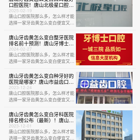
口腔医院！唐山北极星口腔门
诊部各大城市都有推荐
2025-02-19
唐山口腔医院那么多，怎么样才能
选择一家牙齿黄怎么变白便宜又好
的医院？这不巧了，刚给大家整理
出来一份牙···
唐山牙齿黄怎么变白整牙医院
排名前十预测！唐山牙博士口
腔医院实力值得信赖！
2024-02-27
唐山口腔医院那么多，怎么样才能
选择一家牙齿黄怎么变白便宜又好
的医院？这不巧了，刚给大家整理
出来一份牙···
唐山牙齿黄怎么变白种牙好的
医院是哪家？唐山市益齿口腔
诊所(路北区)实力也不错~
2023-12-24
唐山口腔医院那么多，怎么样才能
选择一家牙齿黄怎么变白便宜又好
的医院？这不巧了，刚给大家整理
出来一份牙···
唐山牙齿黄怎么变白牙科医院
排名榜公布（最新）！唐山英
卓口腔各大城市都有推荐
2023-12-01
唐山口腔医院那么多，怎么样才能
选择一家牙齿黄怎么变白便宜又好