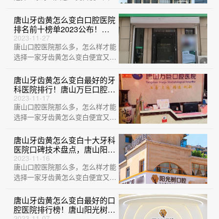
的医院？这不巧了，刚给大家整理
出来一份牙···
唐山牙齿黄怎么变白口腔医院
排名前十榜单2023公布！唐
山玉田健达口腔诊所市民甄选
2023-11-27
唐山口腔医院那么多，怎么样才能
~
选择一家牙齿黄怎么变白便宜又好
的医院？这不巧了，刚给大家整理
出来一份牙···
唐山牙齿黄怎么变白最好的牙
科医院排行！唐山万巨口腔医
院收费都不贵的
2023-11-17
唐山口腔医院那么多，怎么样才能
选择一家牙齿黄怎么变白便宜又好
的医院？这不巧了，刚给大家整理
出来一份牙···
唐山牙齿黄怎么变白十大牙科
医院口碑技术盘点，唐山阳光
树口腔(天源店)实力值得信
2023-11-16
唐山口腔医院那么多，怎么样才能
赖！
选择一家牙齿黄怎么变白便宜又好
的医院？这不巧了，刚给大家整理
出来一份牙···
唐山牙齿黄怎么变白最好的口
腔医院排行榜！唐山阳光树口
腔门诊部各大城市都有推荐
2023-11-07