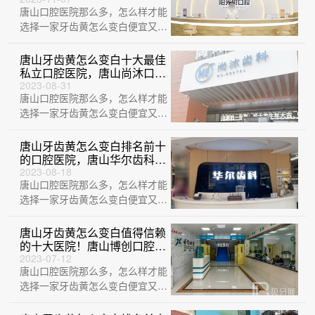
唐山口腔医院那么多，怎么样才能
选择一家牙齿黄怎么变白便宜又好
的医院？这不巧了，刚给大家整理
出来一份牙···
唐山牙齿黄怎么变白十大最佳
私立口腔医院，唐山尚沐口腔
门诊部实力强劲更安心！
2023-08-31
唐山口腔医院那么多，怎么样才能
选择一家牙齿黄怎么变白便宜又好
的医院？这不巧了，刚给大家整理
出来一份牙···
唐山牙齿黄怎么变白排名前十
的口腔医院，唐山华尔齿科
(国华诊所)收费都不贵的
2023-08-18
唐山口腔医院那么多，怎么样才能
选择一家牙齿黄怎么变白便宜又好
的医院？这不巧了，刚给大家整理
出来一份牙···
唐山牙齿黄怎么变白值得信赖
的十大医院！唐山博创口腔医
院口碑实力顶呱呱！
2023-07-12
唐山口腔医院那么多，怎么样才能
选择一家牙齿黄怎么变白便宜又好
的医院？这不巧了，刚给大家整理