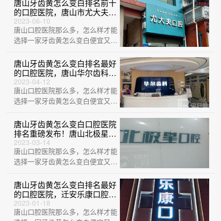
出来一份牙···
唐山牙齿黄怎么变白排名前十
的口腔医院，唐山市尤大夫口
腔诊所(路北区)市民甄选~
2023-06-10
唐山口腔医院那么多，怎么样才能
选择一家牙齿黄怎么变白便宜又好
的医院？这不巧了，刚给大家整理
出来一份牙···
唐山牙齿黄怎么变白排名最好
的口腔医院，唐山华尔齿科医
生手术专业、设备先进正规！
2023-04-12
唐山口腔医院那么多，怎么样才能
选择一家牙齿黄怎么变白便宜又好
的医院？这不巧了，刚给大家整理
出来一份牙···
唐山牙齿黄怎么变白口腔医院
排名重磅发布！唐山北极星口
腔门诊部实力值得信赖！
2023-03-14
唐山口腔医院那么多，怎么样才能
选择一家牙齿黄怎么变白便宜又好
的医院？这不巧了，刚给大家整理
出来一份牙···
唐山牙齿黄怎么变白排名最好
的口腔医院，迁安乐康口腔
(禄康店)等双双上榜
2023-01-18
唐山口腔医院那么多，怎么样才能