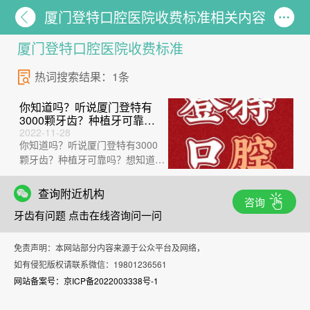
厦门登特口腔医院收费标准相关内容
厦门登特口腔医院收费标准
热词搜索结果：1条
你知道吗？听说厦门登特有
3000颗牙齿？种植牙可靠
吗？
2022-11-28
你知道吗？听说厦门登特有3000
颗牙齿？种植牙可靠吗？想知道福
建哪家口腔医院好吗？不要错过厦
门登特口···
查询附近机构
咨询
牙齿有问题 点击在线咨询问一问
免责声明：本网站部分内容来源于公众平台及网络，
如有侵犯版权请联系微信：19801236561
网站备案号：京ICP备2022003338号-1