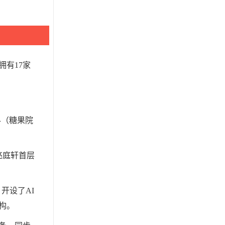
拥有17家
科（糖果院
亮庭轩首层
开设了AI
构。