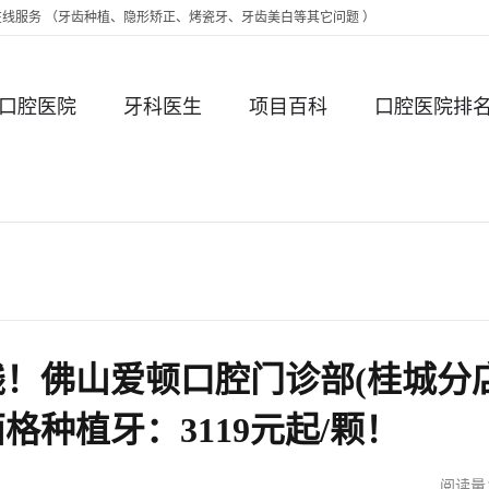
时在线服务 （牙齿种植、隐形矫正、烤瓷牙、牙齿美白等其它问题 ）
口腔医院
牙科医生
项目百科
口腔医院排
！佛山爱顿口腔门诊部(桂城分店
种植牙：3119元起/颗！
阅读量