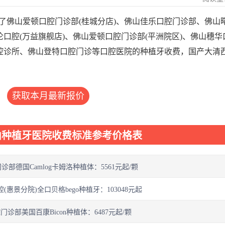
了佛山爱顿口腔门诊部(桂城分店)、佛山佳乐口腔门诊部、佛山
伦口腔(万益旗舰店)、佛山爱顿口腔门诊部(平洲院区)、佛山穗华
口腔诊所、佛山登特口腔门诊等口腔医院的种植牙收费，国产大清
获取本月最新报价
山种植牙医院收费标准参考价格表
部德国Camlog卡姆洛种植体：5561元起/颗
惠景分院)全口贝格bego种植牙：103048元起
诊部美国百康Bicon种植体：6487元起/颗