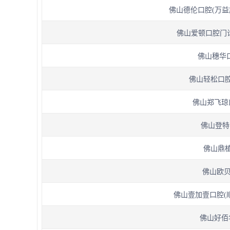
佛山德伦口腔(万益旗
佛山爱顿口腔门诊部
佛山穗华口
佛山轻松口腔门
佛山郑飞琼口
佛山登特
佛山鼎植口
佛山欧贝
佛山壹加壹口腔(顺
佛山好佰年