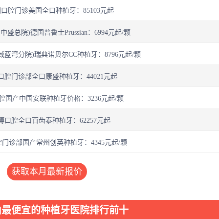
口腔门诊美国全口种植牙：85103元起
盛总院)德国普鲁士Prussian：6994元起/颗
蓝湾分院)瑞典诺贝尔CC种植牙：8796元起/颗
口腔门诊部全口康盛种植牙：44021元起
腔国产中国安联种植牙价格：3236元起/颗
博口腔全口百齿泰种植牙：62257元起
门诊部国产常州创英种植牙：4345元起/颗
获取本月最新报价
山最便宜的种植牙医院排行前十