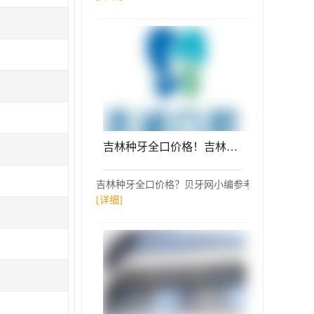
吉林种牙全口价格！吉林吉诚口腔(江南店)种牙超划算，德国贝格bego种植体：4898元起/颗！
吉林种牙全口价格？贝牙网小编参考了吉林吉诚口腔
[详细]