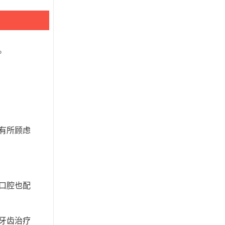
。
有所顾虑
口腔也配
牙齿治疗