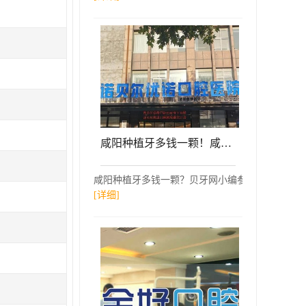
咸阳种植牙多钱一颗！咸阳诺贝尔口腔医院(咸阳分院)种植牙价格表抢先看，瑞典诺贝尔Active种植牙：12904元起/颗！
咸阳种植牙多钱一颗？贝牙网小编参考了咸阳诺贝尔
[详细]