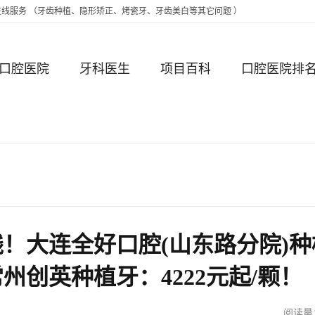
时在线服务 （牙齿种植、隐形矫正、烤瓷牙、牙齿美白等其它问题 ）
口腔医院
牙科医生
项目百科
口腔医院排
！大连全好口腔(山东路分院)种
创英种植牙：4222元起/颗！
阅读量