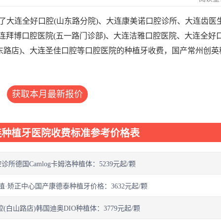
了大连全好口腔(山东路分院)、大连康美诺口腔诊所、大连齿医生
大连拜博口腔医院(五一路门诊部)、大连洁雅口腔医院、大连全好口
东路店)、大连圣佳口腔等口腔医院的种植牙收费，国产常州创英
获取本月最新报价
连种植牙医院收费标准参考价格表
所德国Camlog卡姆洛种植体：5239元起/颗
植·矫正中心国产康德泰种植牙价格：3632元起/颗
(白山路店)韩国迪奥DIO种植体：3779元起/颗