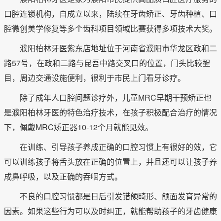
口腔连锁机构，自成立以来，陆续在牙齿矫正、牙齿种植、口
腔微创美学修复等多个齿科项目领域比赛获得多项技术大奖。
濮阳柏林牙医紫东店地址位于河南省濮阳市华龙区政和二
路57号，在政和二路与昆吾中路交叉口的位置，门头比较醒
目，周边交通设施便利，很利于市民上门看牙诊疗。
除了成年人口腔问题诊疗外，儿童MRC早期干预矫正也
是濮阳柏林牙医的特色治疗技术，在孩子积极配合治疗的情况
下，佩戴MRC矫正器10-12个月就能见效。
在训练、引导孩子养成正确的口腔习惯上有很好的效，它
可以训练孩子将舌头放在正确的位置上，并且还可以让孩子养
成鼻呼吸，以及正确的吞咽方式。
不良的口腔习惯都是日后引发错颌畸形、颌面发育异常的
因素。如果这些行为可以及时纠正，就能帮助孩子的牙齿健康