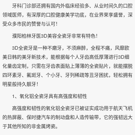
牙科门诊部还拥有国内外临床经验多、从业时间久的口腔
领域医师，有深厚的口腔健康美学功底，在业界荣享盛誉，深
受众多市民的赞誉与认可！
濮阳柏林牙医3D美容全瓷牙非常有特色！
3D全瓷牙是一种不磨牙，不须麻醉，全程不痛，风靡欧
美日韩的美牙新技术，能根据每个人牙齿高低厚薄进行3D细
化量齿定制，只需在牙齿表面贴上薄薄的全瓷贴片，就能摆脱
四环素牙、氟斑牙、个小牙、牙列稀疏等丑牙困扰，轻松拥有
明星般持久靓牙！
1、氧化铝全瓷牙具有高强度和韧性
高强度和韧性的氧化铝全瓷牙已被证实成功用于航天飞机
的热屏蔽、保时捷汽车的制动盘和人造传输带，它的强韧远大
于其他所知的非金属烤瓷。