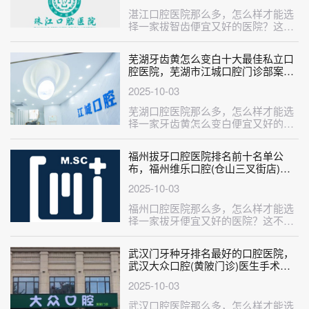
湛江口腔医院那么多，怎么样才能选
择一家拔智齿便宜又好的医院？这不
巧了，刚给大家整理出来一份拔智齿
比较···
芜湖牙齿黄怎么变白十大最佳私立口
腔医院，芜湖市江城口腔门诊部案例
反馈＋科室简介，快戳进来~
2025-10-03
芜湖口腔医院那么多，怎么样才能选
择一家牙齿黄怎么变白便宜又好的医
院？这不巧了，刚给大家整理出来一
份牙···
福州拔牙口腔医院排名前十名单公
布，福州维乐口腔(仓山三叉街店)实
力得到认可！
2025-10-03
福州口腔医院那么多，怎么样才能选
择一家拔牙便宜又好的医院？这不巧
了，刚给大家整理出来一份拔牙比较
好的···
武汉门牙种牙排名最好的口腔医院，
武汉大众口腔(黄陂门诊)医生手术专
业、设备先进正规！
2025-10-03
武汉口腔医院那么多，怎么样才能选