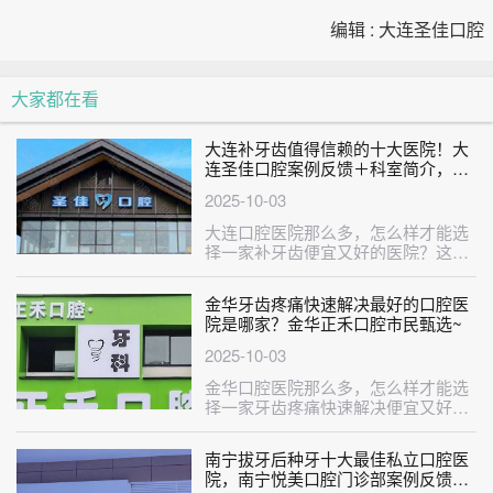
编辑 : 大连圣佳口腔
大家都在看
大连补牙齿值得信赖的十大医院！大
连圣佳口腔案例反馈＋科室简介，快
戳进来~
2025-10-03
大连口腔医院那么多，怎么样才能选
择一家补牙齿便宜又好的医院？这不
巧了，刚给大家整理出来一份补牙齿
比较···
金华牙齿疼痛快速解决最好的口腔医
院是哪家？金华正禾口腔市民甄选~
2025-10-03
金华口腔医院那么多，怎么样才能选
择一家牙齿疼痛快速解决便宜又好的
医院？这不巧了，刚给大家整理出来
一份···
南宁拔牙后种牙十大最佳私立口腔医
院，南宁悦美口腔门诊部案例反馈＋