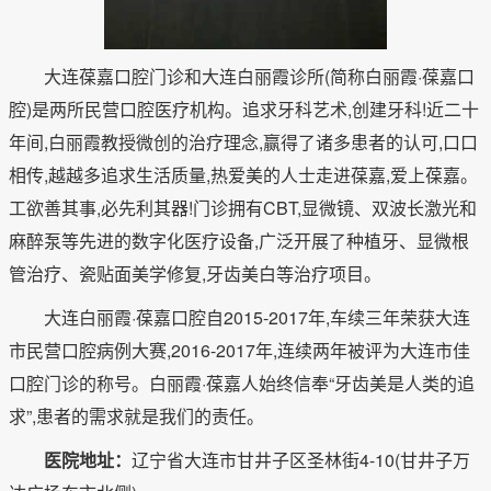
大连葆嘉口腔门诊和大连白丽霞诊所(简称白丽霞·葆嘉口
腔)是两所民营口腔医疗机构。追求牙科艺术,创建牙科!近二十
年间,白丽霞教授微创的治疗理念,赢得了诸多患者的认可,口口
相传,越越多追求生活质量,热爱美的人士走进葆嘉,爱上葆嘉。
工欲善其事,必先利其器!门诊拥有CBT,显微镜、双波长激光和
麻醉泵等先进的数字化医疗设备,广泛开展了种植牙、显微根
管治疗、瓷贴面美学修复,牙齿美白等治疗项目。
大连白丽霞·葆嘉口腔自2015-2017年,车续三年荣获大连
市民营口腔病例大赛,2016-2017年,连续两年被评为大连市佳
口腔门诊的称号。白丽霞·葆嘉人始终信奉“牙齿美是人类的追
求”,患者的需求就是我们的责任。
医院地址：
辽宁省大连市甘井子区圣林街4-10(甘井子万