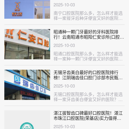
科室简介，快戳进来~
2025-10-03
南宁口腔医院那么多，怎么样才能选
择一家拔牙后种牙便宜又好的医院？
这不巧了，刚给大家整理出来一份拔
牙后···
昭通种一颗门牙最好的牙科医院排
行！云南昭通市昭阳仁安诊所(口腔
科)各具实力和风采
2025-10-03
昭通口腔医院那么多，怎么样才能选
择一家种一颗门牙便宜又好的医院？
这不巧了，刚给大家整理出来一份种
一颗···
无锡牙齿美白最好的口腔医院排行
榜！江阴瑞齿佳口腔门诊部市民甄选
~
2025-10-03
无锡口腔医院那么多，怎么样才能选
择一家牙齿美白便宜又好的医院？这
不巧了，刚给大家整理出来一份牙齿
美白···
湛江拔智齿口碑最好口腔医院！湛江
市珠江口腔医院(荣基店)实力值得信
赖！
2025-10-03