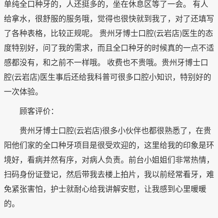
单纯全口种牙的，人还挺多的，坐在休息区等了一会。 有人
给拿水，很舒服的服务哦，觉得也很快就到我了，对了还填写
了各种表格，比较正规呢。 贵州牙博士口腔(云岩店)医生的态
度特别好，问了我的需求，而且全口种牙的时候真的一点不适
感都没有，和之前不一样哦。 收费也不贵哦。贵州牙博士口
腔(云岩店)医生事后还给我科普可很多口腔小知识，特别好的
一次体验。
顾客评价：
贵州牙博士口腔(云岩店)很多小伙伴也都很熟悉了，在贵
阳他们家的全口种牙项目是很受欢迎的，这里给我的印象是环
境好，看病并然有序，对病人负责。前台小姐姐们非常热情，
扫码身份证登记，然后带我去楼上拍片，我以前经常看牙，难
免紧张害怕，护士就耐心给我讲解安慰，让我感到心里暖暖
的。