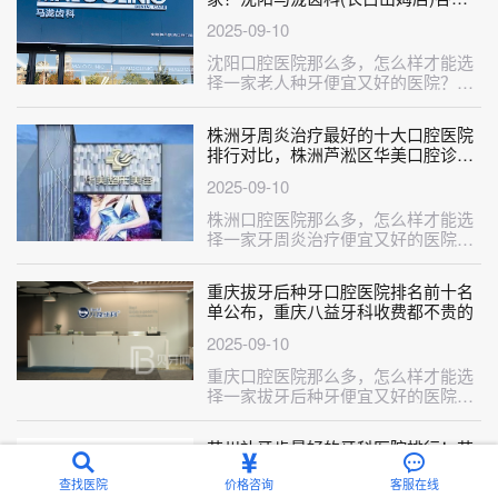
城市都有推荐
2025-09-10
沈阳口腔医院那么多，怎么样才能选
择一家老人种牙便宜又好的医院？这
不巧了，刚给大家整理出来一份老人
种牙···
株洲牙周炎治疗最好的十大口腔医院
排行对比，株洲芦淞区华美口腔诊所
实力优势尽显！
2025-09-10
株洲口腔医院那么多，怎么样才能选
择一家牙周炎治疗便宜又好的医院？
这不巧了，刚给大家整理出来一份牙
周炎···
重庆拔牙后种牙口腔医院排名前十名
单公布，重庆八益牙科收费都不贵的
2025-09-10
重庆口腔医院那么多，怎么样才能选
择一家拔牙后种牙便宜又好的医院？
这不巧了，刚给大家整理出来一份拔
牙后···
苏州补牙齿最好的牙科医院排行！苏
州牙博士口腔(吴中店)各具实力和风
查找医院
价格咨询
客服在线
采