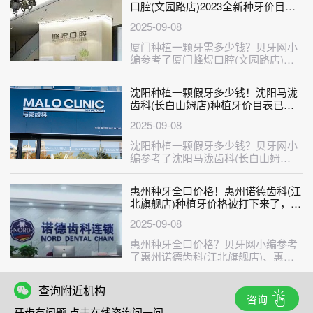
口腔(文园路店)2023全新种牙价目
表，国产大清西格种植牙：3787元起/
2025-09-08
颗！
厦门种植一颗牙需多少钱？贝牙网小
编参考了厦门峰煜口腔(文园路店)、
厦门阳阳口腔诊所、厦门力锜•祥富口
···
沈阳种植一颗假牙多少钱！沈阳马泷
齿科(长白山姆店)种植牙价目表已更
新，德国ht瑞西欧种植牙：6283元起/
2025-09-08
颗！
沈阳种植一颗假牙多少钱？贝牙网小
编参考了沈阳马泷齿科(长白山姆
店)、沈阳欢乐仁爱口腔（新民分
院）、沈···
惠州种牙全口价格！惠州诺德齿科(江
北旗舰店)种植牙价格被打下来了，瑞
典诺贝尔PMC种植牙：7126元起/
2025-09-08
颗！
惠州种牙全口价格？贝牙网小编参考
了惠州诺德齿科(江北旗舰店)、惠州
云翔口腔诊所、惠州市深惠口腔门诊
部···
查询附近机构
咨询
牙齿有问题 点击在线咨询问一问