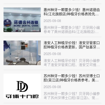
三门峡杨廷方口腔诊所、三门峡靳旭
周口···
惠州种牙一颗要多少钱！惠州诺德齿
科(江北旗舰店)种植牙价格表抢先
看，国产康盛种植牙价格：4791元起/
2025-09-08
颗！
惠州种牙一颗要多少钱？贝牙网小编
参考了惠州诺德齿科(江北旗舰店)、
惠州惠城优芽口腔、惠州牙博士口腔
(···
淮安人工种植牙价钱！淮安牙管家口
腔种植牙价格表更新，国产钛基牙
(BAM)种植牙价格：3751元起/颗！
2025-09-08
淮安人工种植牙价钱？贝牙网小编参
考了淮安牙管家口腔、淮安艾可维口
腔、淮安涟水固德口腔、盱眙牙知道
口腔···
苏州种牙一颗多少钱！苏州牙博士口
腔(吴江店)种植牙价格表参考，美国
杰美种植体：7626元起/颗！
2025-09-08
苏州种牙一颗多少钱？贝牙网小编参
考了苏州牙博士口腔(吴江店)、常熟
明日口腔门诊部、苏州牙博士口腔(青