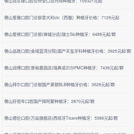
佛山郑东锋口腔诊所全口百丹特种植牙：109321元起
佛山爱雅口腔门诊部意大利cic（西傲）种植牙价格：7129元起
佛山爱顿口腔门诊部(禅城分店)瑞士Sic种植牙：6488元起/颗
佛山品致口腔(金域蓝湾分院)国产天玺牙科种植牙价格：3925元起/颗
佛山润博口腔(景裕嘉园店)瑞典诺贝尔PMC种植牙：7438元起/颗
佛山拜尔口腔门诊部国产莱顿BLB种植牙价格：3528元起/颗
佛山好佰年口腔国产拜阿蒙种植牙：2870元起/颗
佛山德伦口腔(万益旗舰店)西班牙Ticare种植牙：5586元起/颗