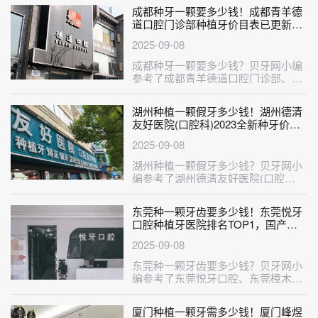
···
成都种牙一颗要多少钱！成都青羊德
道口腔门诊部种植牙价目表已更新，
国产中国安联种植牙价格：2529元起/
2025-09-08
颗！
成都种牙一颗要多少钱？贝牙网小编
参考了成都青羊德道口腔门诊部、成
都唐牙科(世茂旗舰店)、新都加美贝
口···
湖州种植一颗假牙多少钱！湖州德清
友好医院(口腔科)2023全新种牙价目
表，国产大清西格种植牙：3657元起/
2025-09-08
颗！
湖州种植一颗假牙多少钱？贝牙网小
编参考了湖州德清友好医院(口腔
科)、湖州南浔宣女口腔门诊、湖州沐
洁口···
东莞种一颗牙齿要多少钱！东莞悦牙
口腔种植牙医院排名TOP1，国产常
州创英种植牙：4762元起/颗！
2025-09-08
东莞种一颗牙齿要多少钱？贝牙网小
编参考了东莞悦牙口腔、东莞樟木头
益佳口腔、东莞华美美容口腔、东莞
天健···
厦门种植一颗牙需多少钱！厦门峰煜