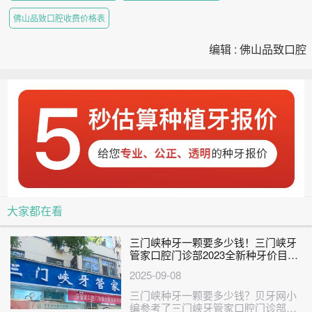
佛山品致口腔收费价格表
编辑 : 佛山品致口腔
大家都在看
三门峡种牙一颗要多少钱！三门峡牙
管家口腔门诊部2023全新种牙价目
表，瑞典诺贝尔PMC种植牙：7644元
2025-09-08
起/颗！
三门峡种牙一颗要多少钱？贝牙网小
编参考了三门峡牙管家口腔门诊部、