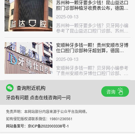
苏州种一颗牙要多少钱！昆山益达口
腔门诊部种植牙收费表公布，德国贝
格bego种植体：5696元起/颗！
2025-09-13
苏州种一颗牙要多少钱？贝牙网小编
参考了昆山益达口腔门诊部、苏州牙
博士口腔(昆山城区店)、苏州美奥口
腔···
安顺种牙多钱一颗！贵州安顺市牙博
仕口腔门诊部种牙超划算，德国
Camlog卡姆洛种植体：5100元起/
2025-09-13
颗！
安顺种牙多钱一颗？贝牙网小编参考
了贵州安顺市牙博仕口腔门诊部、安
顺博艺口腔、安顺平坝区牙博士口
腔、安···
查询附近机构
咨询
牙齿有问题 点击在线咨询问一问
免责声明：本网站部分内容来源于公众平台及网络，
如有侵犯版权请联系微信：19801236561
网站备案号：京ICP备2022003338号-1