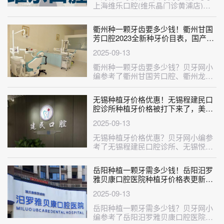
上海维乐口腔(维乐晶门诊黄浦店)、
上海星诺口腔(江桥店)、上海松井口
···
衢州种一颗牙齿要多少钱！衢州甘国
芳口腔2023全新种牙价目表，国产清
水种植牙价格：3736元起/颗！
2025-09-13
衢州种一颗牙齿要多少钱？贝牙网小
编参考了衢州甘国芳口腔、衢州龙游
汪明耀口腔、衢州徐盛口腔、衢州龙
游爱···
无锡种植牙价格优惠！无锡程建民口
腔诊所种植牙价格被打下来了，美国
百好瑞Biohorizons种植牙：6601元
2025-09-13
起/颗！
无锡种植牙价格优惠？贝牙网小编参
考了无锡程建民口腔诊所、无锡悦善
口腔、无锡佰乐口腔、无锡齿美康口
腔、···
岳阳种植一颗牙需多少钱！岳阳汨罗
雅贝康口腔医院种植牙价格表更新，
国产莱顿BLB种植牙价格：3939元起/
2025-09-13
颗！
岳阳种植一颗牙需多少钱？贝牙网小
编参考了岳阳汨罗雅贝康口腔医院、