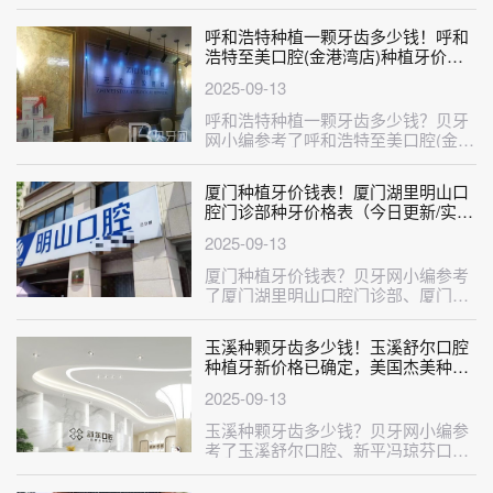
岳阳咿呀口腔(南湖大道店)、岳阳山
竺···
呼和浩特种植一颗牙齿多少钱！呼和
浩特至美口腔(金港湾店)种植牙价格
表参考，德国Camlog卡姆洛种植体：
2025-09-13
5525元起/颗！
呼和浩特种植一颗牙齿多少钱？贝牙
网小编参考了呼和浩特至美口腔(金港
湾店)、呼和浩特至美口腔(家乐福店
···
厦门种植牙价钱表！厦门湖里明山口
腔门诊部种牙价格表（今日更新/实
时），国产清水种植牙价格：3996元
2025-09-13
起/颗！
厦门种植牙价钱表？贝牙网小编参考
了厦门湖里明山口腔门诊部、厦门思
明佰斯康口腔门诊部、厦门思明佰斯
康口···
玉溪种颗牙齿多少钱！玉溪舒尔口腔
种植牙新价格已确定，美国杰美种植
体：7214元起/颗！
2025-09-13
玉溪种颗牙齿多少钱？贝牙网小编参
考了玉溪舒尔口腔、新平冯琼芬口腔
诊所、玉溪舒尔口腔(南苑总院)等口
腔···