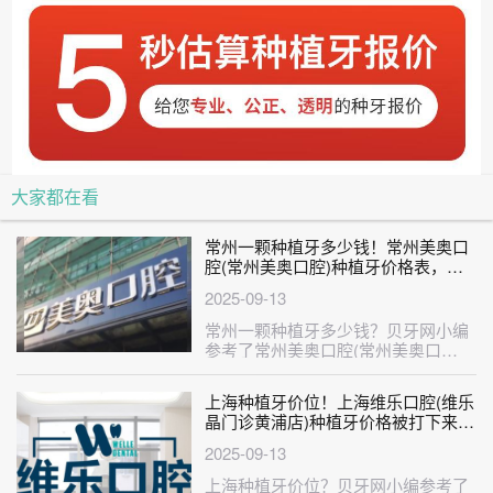
大家都在看
常州一颗种植牙多少钱！常州美奥口
腔(常州美奥口腔)种植牙价格表，国
产康德泰种植牙价格：3732元起/颗！
2025-09-13
常州一颗种植牙多少钱？贝牙网小编
参考了常州美奥口腔(常州美奥口
腔)、常州皓美口腔、常州魏东口腔、
溧阳···
上海种植牙价位！上海维乐口腔(维乐
晶门诊黄浦店)种植牙价格被打下来
了，瑞典诺贝尔CC种植牙：8227元
2025-09-13
起/颗！
上海种植牙价位？贝牙网小编参考了