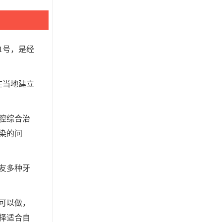
1号，是经
在当地建立
腔综合治
染的问
友多种牙
可以做，
择适合自