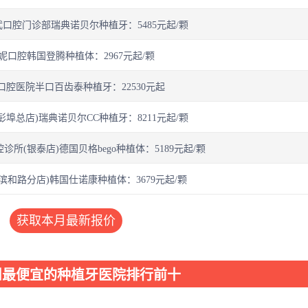
口腔门诊部瑞典诺贝尔种植牙：5485元起/颗
妮口腔韩国登腾种植体：2967元起/颗
口腔医院半口百齿泰种植牙：22530元起
彭埠总店)瑞典诺贝尔CC种植牙：8211元起/颗
所(银泰店)德国贝格bego种植体：5189元起/颗
滨和路分店)韩国仕诺康种植体：3679元起/颗
获取本月最新报价
州最便宜的种植牙医院排行前十