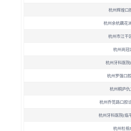
杭州辉煌口腔
杭州余杭藕花洲
杭州市江干区
杭州尚冠
杭州牙科医院(滨
杭州罗强口腔(
杭州桐庐仇文
杭州乔笕路口腔诊
杭州牙科医院(临平城
杭州杜祖成