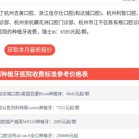
了杭州吉美口腔、浙江佳尔仕口腔(和达城口腔)、杭州利智口腔
诊部、杭州余杭藕花洲口腔门诊部、杭州市江干区陈有根口腔诊
的种植牙收费，瑞士iti：6595元起/颗。
获取本月最新报价
州种植牙医院收费标准参考价格表
达城口腔)美国百康Bicon种植体：6645元起/颗
以色列科特斯cortex种植牙：7351元起/颗
腔国产威高WEGO种植牙：2985元起/颗
腔诊所all-on-6全口种植牙：200000元起