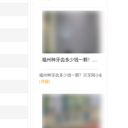
福州种牙齿多少钱一颗！福州海狸家口腔(屏东中学店)种植牙价格表有了，国产大清西格种植牙：2947元起/颗！
福州种牙齿多少钱一颗？贝牙网小编参考了福州海狸
[详细]