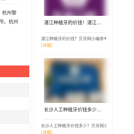
、杭州黎
所、杭州
湛江种植牙的价钱！湛江致美口腔(鼎盛全民门诊部)种植牙价格表抢先看，德国Camlog卡姆洛种植体：5133元起/颗！
湛江种植牙的价钱？贝牙网小编参考了湛江致美口腔(
[详细]
长沙人工种植牙价钱多少！长沙优伢仕口腔(明昇院店)种植牙价目表已更新，瑞典尼奥斯neoss种植牙：8795元起/颗！
长沙人工种植牙价钱多少？贝牙网小编参考了长沙优伢
[详细]