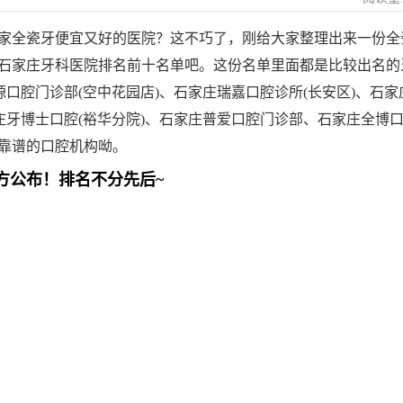
家全瓷牙便宜又好的医院？这不巧了，刚给大家整理出来一份全
3石家庄牙科医院排名前十名单吧。这份名单里面都是比较出名的
源口腔门诊部(空中花园店)、石家庄瑞嘉口腔诊所(长安区)、石家
庄牙博士口腔(裕华分院)、石家庄普爱口腔门诊部、石家庄全博
靠谱的口腔机构呦。
方公布！
排名不分先后~