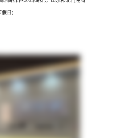
绿洲路东西200米路北，山水郡北门底商
无节假日)