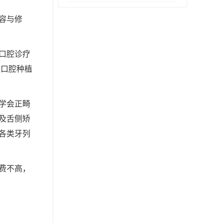
容与修
口腔诊疗
、口腔种植
学会正畸
及舌侧矫
各类牙列
费不高，