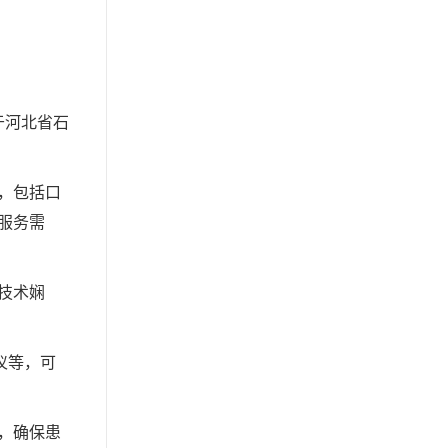
于河北省石
，包括口
服务需
技术娴
仪等，可
，确保患