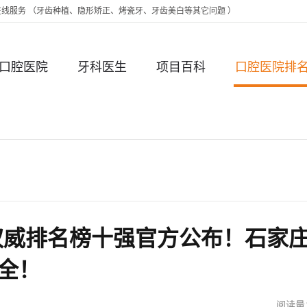
时在线服务 （牙齿种植、隐形矫正、烤瓷牙、牙齿美白等其它问题 ）
口腔医院
牙科医生
项目百科
口腔医院排
权威排名榜十强官方公布！石家
安全！
阅读量