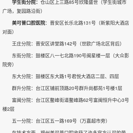
学生街分院：
仓山区上三路85号欣隆盛世（学生街城市
广场，复园路沿街）
美可普口腔医院
：晋安区长乐北路131号（新紫阳大酒店
对面）
王庄分院：晋安区讲堂路142号（世欧广场北区背后）
东街分院：鼓楼区八一七北路190号闽星楼一层（大众影
院旁）
东大分院：鼓楼区东大路1号君悦大酒店二层、四层
群升分院：台江区铺前顶路20号群升尚都苑1号楼1层
富闽分院：台江区鳌峰街道鳌峰路62号富闽恒升中心3号
楼2层
五一分院：台江区五一路169号（万嘉超市旁）
在技术方面，福州美可普口腔收获了许多官方认可的荣