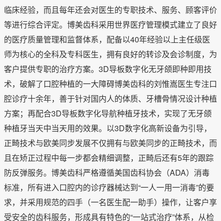
临床经验，而且每年还会对医生的专职技术、服务、顾客评价
等进行综合评定。博美齿科采用世界医疗管理模式建立了良好
的医疗质量管理和监督体系，配备以40年经验以上主任级医
师为核心的全科及专科医生，拥有良好的转诊及会诊制度，为
客户提供专职的治疗方案。3D导板数字化无牙颌即种即用技
术，破解了口腔种植的一大障碍博美齿科的刘惟嵩医生专注口
腔诊疗十余年，善于针对国内人的体质、牙槽骨情况设计种植
方案；再配合3D导板数字化导航种植牙技术，实现了无牙颌
种植牙当天中当天用的效果。以3D数字化高新设备为引导，
正畸技术与欧美同步发展不仅拥有与欧美同步的正畸技术，而
且在矫正过程中每一步都会精细调整，正畸后还有5年的跟踪
防反弹服务。博美齿科严格遵循美国齿科协会（ADA）消毒
标准，所有进入口腔内的诊疗器械达到“一人一用一消毒”的要
求，并采用规范的四手（一名医生配一助手）操作，让客户享
受安全的齿科服务，形成具有特色的“一站式治疗”体系，从检