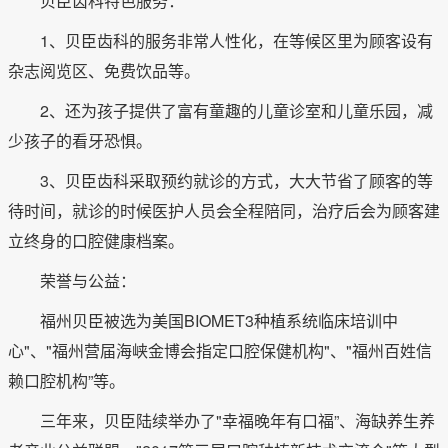
贝臣齿科特色服务：
1、贝臣齿科的服务非常人性化，在等候区里为顾客设有
杂志阅览区、免费饮品等。
2、还为孩子提供了富有童趣的儿童诊室和儿童乐园，减
少孩子的看牙恐惧。
3、贝臣齿科采取预约就诊的方式，大大节省了顾客的等
待时间，就诊的时候医护人员会全程陪同，治疗后会为顾客建
立终身的口腔健康档案。
荣誉与公益：
福州贝臣被选为美国BIOMET3种植系统临床培训中
心"、"福州营届海峡金博会指定口腔保健机构"、"福州百姓信
赖口腔机构”等。
三年来，贝臣陆续举办了"幸福晚年有口福”、海缺养生养