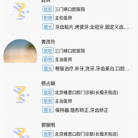
就职
三门峡口腔医院
职称
主任医师
擅长
牙齿贴片,烤瓷牙,全冠牙,固定义齿,活动义齿
黄改玲
就职
三门峡口腔医院
职称
主治医师
擅长
根管治疗,补牙,洗牙,牙齿美白,口腔黏膜病
杨占娟
就职
北京维恩口腔门诊部(长楹天街店)
职称
主治医师
擅长
保持器,隐形矫正,牙齿矫正
郭振明
就职
北京维恩口腔门诊部(长楹天街店)