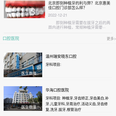
北京即刻种植牙的利与弊？北京惠美
佳口腔门诊部怎么样？
2022-12-21
即刻种植牙需要在拔牙之后的两
周内进行种植，常规种植牙需要···
口腔医院
更多>
温州瑞安晓东口腔
牙科项目:
医生数量：
华海口腔医院
牙科项目: 种植牙,牙齿矫正,牙齿美白,补
牙,儿童牙科,牙周治疗,活动义齿,牙齿修
医生数量：
复,洗牙,拔牙,根管治疗