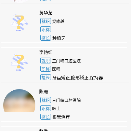
黄华龙
就职
樊雄越
职称
擅长
种植牙
李艳红
就职
三门峡口腔医院
职称
医师
擅长
牙齿矫正,隐形矫正,保持器
陈珊
就职
三门峡口腔医院
职称
医士
擅长
根管治疗
赵兵