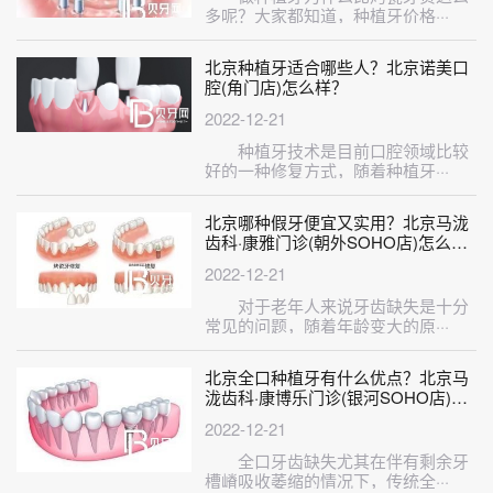
多呢？大家都知道，种植牙价格···
北京种植牙适合哪些人？北京诺美口
腔(角门店)怎么样？
2022-12-21
种植牙技术是目前口腔领域比较
好的一种修复方式，随着种植牙···
北京哪种假牙便宜又实用？北京马泷
齿科·康雅门诊(朝外SOHO店)怎么
样？
2022-12-21
对于老年人来说牙齿缺失是十分
常见的问题，随着年龄变大的原···
北京全口种植牙有什么优点？北京马
泷齿科·康博乐门诊(银河SOHO店)怎
么样？
2022-12-21
全口牙齿缺失尤其在伴有剩余牙
槽嵴吸收萎缩的情况下，传统全···